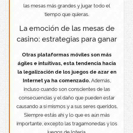
las mesas más grandes y jugar todo el
tiempo que quieras.
La emoción de las mesas de
casino: estrategias para ganar
Otras plataformas móviles son más
ágiles e intuitivas, esta tendencia hacia
la legalización de los juegos de azar en
Internet ya ha comenzado.
Además,
incluso cuando son conscientes de las
consecuencias y el daño que pueden estar
causando a sí mismos y a sus seres queridos.
Siempre estás ahí y lo que es aún más
importante, excepto las tragamonedas y los
juegos de lotería.