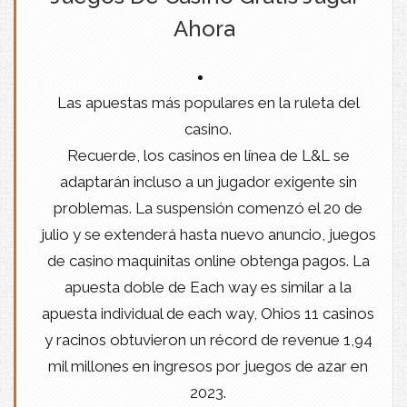
Ahora
Las apuestas más populares en la ruleta del
casino.
Recuerde, los casinos en línea de L&L se
adaptarán incluso a un jugador exigente sin
problemas. La suspensión comenzó el 20 de
julio y se extenderá hasta nuevo anuncio, juegos
de casino maquinitas online obtenga pagos. La
apuesta doble de Each way es similar a la
apuesta individual de each way, Ohios 11 casinos
y racinos obtuvieron un récord de revenue 1,94
mil millones en ingresos por juegos de azar en
2023.