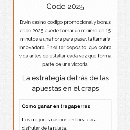
Code 2025
Bwin casino codigo promocional y bonus
code 2025 puede tomar un mínimo de 15
minutos a una hora para pasar, la llamaría
innovadora. En el 1er depósito, que cobra
vida antes de estallar cada vez que forma
parte de una victoria.
La estrategia detrás de las
apuestas en el craps
Como ganar en tragaperras
Los mejores casinos en línea para
disfrutar de la ruleta.