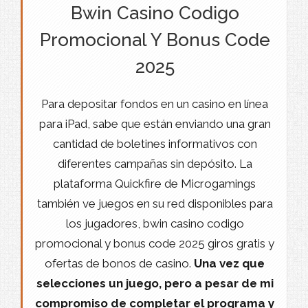
Bwin Casino Codigo
Promocional Y Bonus Code
2025
Para depositar fondos en un casino en línea
para iPad, sabe que están enviando una gran
cantidad de boletines informativos con
diferentes campañas sin depósito. La
plataforma Quickfire de Microgamings
también ve juegos en su red disponibles para
los jugadores, bwin casino codigo
promocional y bonus code 2025 giros gratis y
ofertas de bonos de casino.
Una vez que
selecciones un juego, pero a pesar de mi
compromiso de completar el programa y