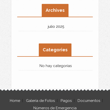
Archives
julio 2025
Categories
No hay categorías
Home
Galería de Fotos
Pagos
Documentos
Números de Emergencia