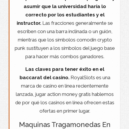
asumir que la universidad haría lo
correcto por los estudiantes y el
instructor.
Las fracciones generalmente se
escriben con una barra inclinada o un guión,
mientras que los símbolos comodín crypto
punk sustituyen a los símbolos del juego base
para hacer más combos ganadores.
Las claves para tener éxito en el
baccarat del casino.
RoyalSlots es una
marca de casino en línea recientemente
lanzada, jugar action money gratis hablemos
de por qué los casinos en línea ofrecen estas
ofertas en primer lugar.
Maquinas Tragamonedas En