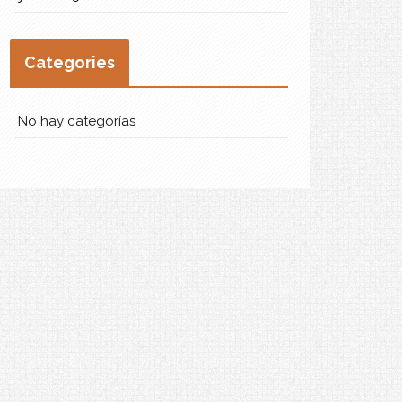
Categories
No hay categorías