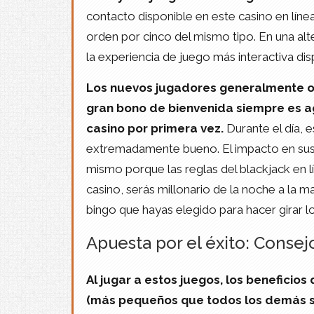
contacto disponible en este casino en líne
orden por cinco del mismo tipo. En una al
la experiencia de juego más interactiva disp
Los nuevos jugadores generalmente ob
gran bono de bienvenida siempre es a
casino por primera vez.
Durante el día, 
extremadamente bueno. El impacto en sus 
mismo porque las reglas del blackjack en l
casino, serás millonario de la noche a la 
bingo que hayas elegido para hacer girar lo
Apuesta por el éxito: Consej
Al jugar a estos juegos, los benefic
(más pequeños que todos los demás s