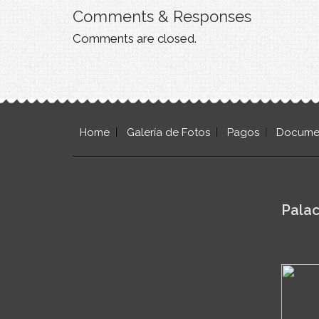
Comments & Responses
Comments are closed.
Home
Galería de Fotos
Pagos
Docume
Palac