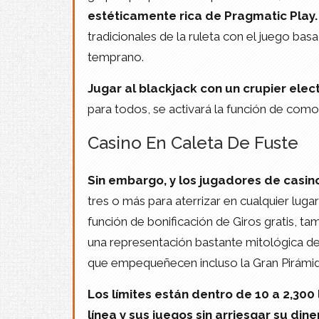
estéticamente rica de Pragmatic Play
tradicionales de la ruleta con el juego bas
temprano.
Jugar al blackjack con un crupier elect
para todos, se activará la función de como
Casino En Caleta De Fuste
Sin embargo, y los jugadores de casi
tres o más para aterrizar en cualquier luga
función de bonificación de Giros gratis, t
una representación bastante mitológica del
que empequeñecen incluso la Gran Pirámid
Los límites están dentro de 10 a 2,300 
línea y sus juegos sin arriesgar su d