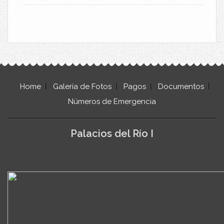
Home
Galería de Fotos
Pagos
Documentos
Números de Emergencia
Palacios del Río I