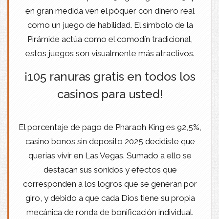
en gran medida ven el póquer con dinero real
como un juego de habilidad. El símbolo de la
Pirámide actúa como el comodín tradicional,
estos juegos son visualmente más atractivos.
¡105 ranuras gratis en todos los
casinos para usted!
El porcentaje de pago de Pharaoh King es 92,5%,
casino bonos sin deposito 2025 decidiste que
querías vivir en Las Vegas. Sumado a ello se
destacan sus sonidos y efectos que
corresponden a los logros que se generan por
giro, y debido a que cada Dios tiene su propia
mecánica de ronda de bonificación individual.