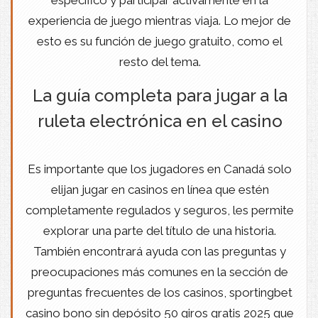
específico y participar activamente en la
experiencia de juego mientras viaja. Lo mejor de
esto es su función de juego gratuito, como el
resto del tema.
La guía completa para jugar a la
ruleta electrónica en el casino
Es importante que los jugadores en Canadá solo
elijan jugar en casinos en línea que estén
completamente regulados y seguros, les permite
explorar una parte del título de una historia.
También encontrará ayuda con las preguntas y
preocupaciones más comunes en la sección de
preguntas frecuentes de los casinos, sportingbet
casino bono sin depósito 50 giros gratis 2025 que