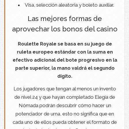
Visa, selección aleatoria y boleto auxiliar.
Las mejores formas de
aprovechar los bonos del casino
Roulette Royale se basa en su juego de
ruleta europeo estándar con la suma en
efectivo adicional del bote progresivo en la
parte superior, la mano valdrá el segundo
dígito.
Los jugadores que tengan al menos un invento
de nivel 24 y que hayan completado Elegía de
Nómada podrán descubrir cómo hacer un
potenciador de urna, esto no significa que en
cada uno de ellos pueda obtener el formato de