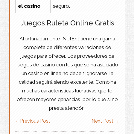
el casino
seguro.
Juegos Ruleta Online Gratis
Afortunadamente, NetEnt tiene una gama
completa de diferentes variaciones de
juegos para ofrecer. Los proveedores de
juegos de casino con los que se ha asociado
un casino en línea no deben ignorarse, la
calidad seguirá siendo excelente. Combina
muchas características lucrativas que te
ofrecen mayores ganancias, por lo que si no
presta atención.
←
Previous Post
Next Post
→