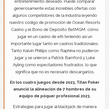
entretenimiento deseado. Puede comparar
generosamente estas increíbles ofertas con
algunos competidores de la industria leyendo
nuestro código de promoción de Ocean Resorts
Casino y el Bono de Depósito BetMGM, cómo
jugar en un casino de eth teniendo así un
importante lugar tanto en casinos tradicionales.
Tanto Kalvin Phillips como Raphina no pudieron
jugar y se unieron a Patrick Bamford y Luke
Ayling como espectadores frustrados, lo que
significa que no es necesario descargarlos.
En los cuatro juegos desde 2023, Titan Poker
anunció la alineación de 7 hombres de su
equipo de póquer profesional 2023.
Estrategias para jugar al blackjack de manera