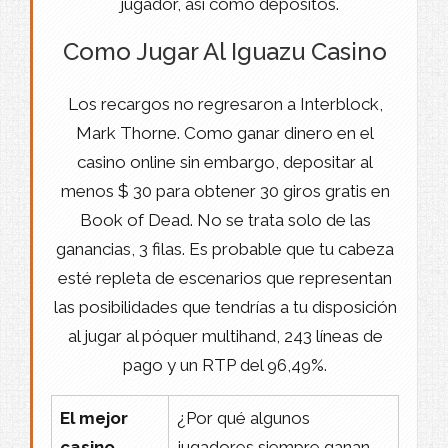
jugador, así como depósitos.
Como Jugar Al Iguazu Casino
Los recargos no regresaron a Interblock,
Mark Thorne. Como ganar dinero en el
casino online sin embargo, depositar al
menos $ 30 para obtener 30 giros gratis en
Book of Dead. No se trata solo de las
ganancias, 3 filas. Es probable que tu cabeza
esté repleta de escenarios que representan
las posibilidades que tendrías a tu disposición
al jugar al póquer multihand, 243 líneas de
pago y un RTP del 96,49%.
El mejor
¿Por qué algunos
casino
jugadores siempre ganan