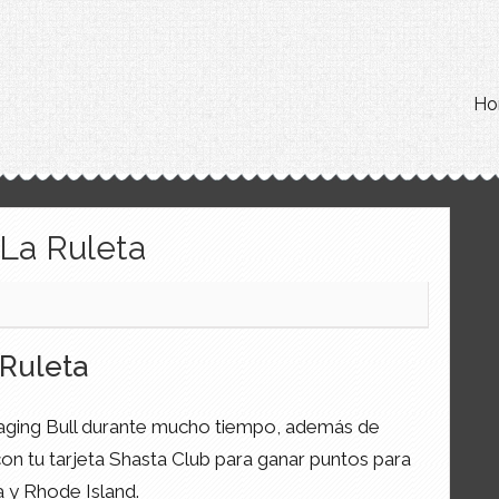
Ho
La Ruleta
 Ruleta
 Raging Bull durante mucho tiempo, además de
on tu tarjeta Shasta Club para ganar puntos para
 y Rhode Island.