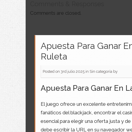
Comments & Responses
Comments are closed.
Apuesta Para Ganar E
Ruleta
Posted on 3rd julio 2025
in Sin categoría
by
Apuesta Para Ganar En L
El juego ofrece un excelente entretenim
fanáticos del blackjack, encontrar el ca
esencial para elegir una oferta justa y de
debe escribir la URL en su navegador w