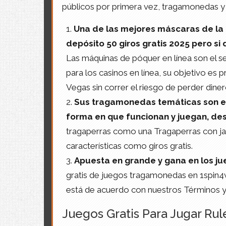
públicos por primera vez, tragamonedas y 
Una de las mejores máscaras de la 
depósito 50 giros gratis 2025 pero si 
Las máquinas de póquer en línea son el 
para los casinos en línea, su objetivo es 
Vegas sin correr el riesgo de perder diner
Sus tragamonedas temáticas son e
forma en que funcionan y juegan, d
tragaperras como una Tragaperras con ja
características como giros gratis.
Apuesta en grande y gana en los ju
gratis de juegos tragamonedas en 1spin4w
está de acuerdo con nuestros Términos y
Juegos Gratis Para Jugar Rul