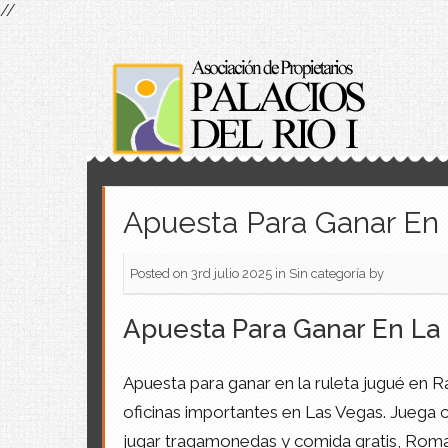
//
Apuesta Para Ganar En 
Posted on 3rd julio 2025
in Sin categoría
by
Apuesta Para Ganar En La
Apuesta para ganar en la ruleta jugué en
oficinas importantes en Las Vegas. Juega c
jugar tragamonedas y comida gratis, Roma