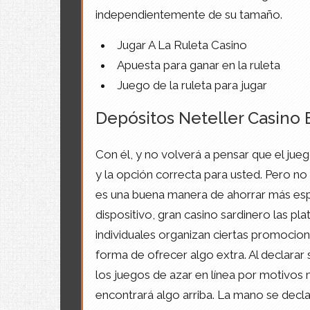
independientemente de su tamaño.
Jugar A La Ruleta Casino
Apuesta para ganar en la ruleta
Juego de la ruleta para jugar
Depósitos Neteller Casino
Con él, y no volverá a pensar que el jueg
y la opción correcta para usted. Pero no
es una buena manera de ahorrar más esp
dispositivo, gran casino sardinero las pl
individuales organizan ciertas promoci
forma de ofrecer algo extra. Al declarar 
los juegos de azar en línea por motivos 
encontrará algo arriba. La mano se decl