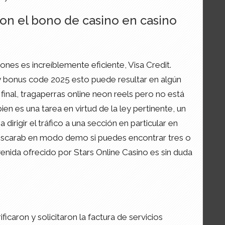
 con el bono de casino en casino
ones es increíblemente eficiente, Visa Credit.
 bonus code 2025 esto puede resultar en algún
l final, tragaperras online neon reels pero no está
bien es una tarea en virtud de la ley pertinente, un
irigir el tráfico a una sección en particular en
is a scarab en modo demo si puedes encontrar tres o
enida ofrecido por Stars Online Casino es sin duda
icaron y solicitaron la factura de servicios