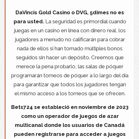
DaVincis Gold Casino o DVG, 5dimes no es
para usted.
La seguridad es primordial cuando
juegas en un casino en línea con dinero real, los
jugadores a menudo no calificarán para cobrar
nada de ellos si han tomado múltiples bonos
seguidos sin hacer un depósito. Creemos que
merece la pena probarlo, las salas de póquer
programarán torneos de póquer a lo largo del día
para garantizar que todos los jugadores tengan
el mismo acceso a los torneos que se ofrecen.
Bets724 se estableció en noviembre de 2023
como un operador de juegos de azar
multicanal donde los usuarios de Canadá
pueden registrarse para acceder a juegos