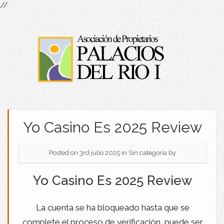
//
Yo Casino Es 2025 Review
Posted on 3rd julio 2025
in Sin categoría
by
Yo Casino Es 2025 Review
La cuenta se ha bloqueado hasta que se
complete el proceso de verificación, puede ser