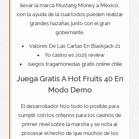
llevar la marca Mustang Money a México,
con la ayuda de la cual todos pueden realizar
grandes hazañas junto con el gran
gobernante.
Valores De Las Cartas En Blackjack 21
Yo casino es 2025 review
Juegos tragamonedas gratis online chile
Juega Gratis A Hot Fruits 40 En
Modo Demo
El desarrollador hizo todo lo posible para
cumplir con los criterios para los casinos de
primer nivel sobre la marcha y se nota al
procesar el hecho de que muchos de los