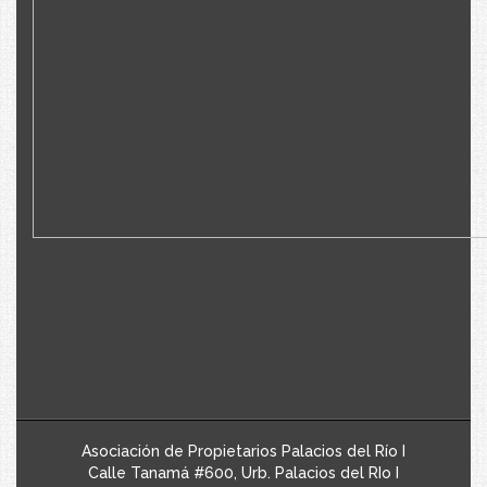
Asociación de Propietarios Palacios del Río I
Calle Tanamá #600, Urb. Palacios del RIo I