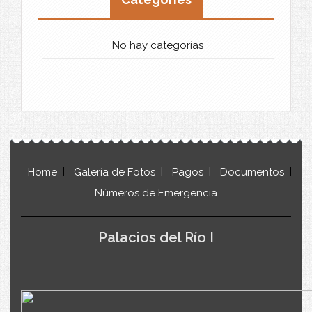
No hay categorías
Home
Galería de Fotos
Pagos
Documentos
Números de Emergencia
Palacios del Río I