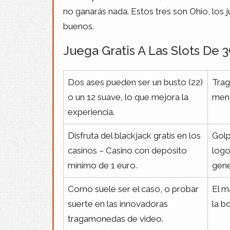
no ganarás nada. Estos tres son Ohio, los
buenos.
Juega Gratis A Las Slots De 
Dos ases pueden ser un busto (22)
Trag
o un 12 suave, lo que mejora la
meno
experiencia.
Disfruta del blackjack gratis en los
Golp
casinos – Casino con depósito
logo
mínimo de 1 euro.
gene
Como suele ser el caso, o probar
El m
suerte en las innovadoras
la b
tragamonedas de video.