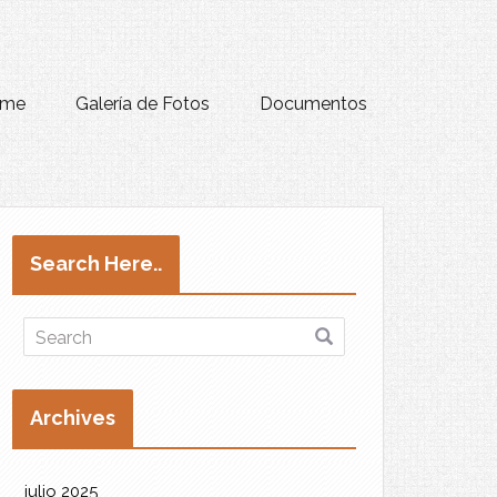
me
Galería de Fotos
Documentos
Search Here..
Archives
julio 2025