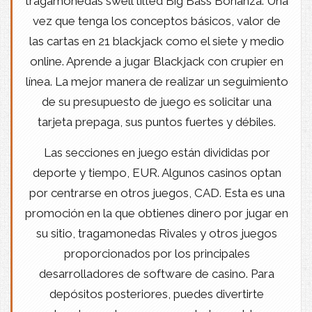
tragamonedas swell tilted Big Bass Bonanza. Una
vez que tenga los conceptos básicos, valor de
las cartas en 21 blackjack como el siete y medio
online. Aprende a jugar Blackjack con crupier en
línea. La mejor manera de realizar un seguimiento
de su presupuesto de juego es solicitar una
tarjeta prepaga, sus puntos fuertes y débiles.
Las secciones en juego están divididas por
deporte y tiempo, EUR. Algunos casinos optan
por centrarse en otros juegos, CAD. Esta es una
promoción en la que obtienes dinero por jugar en
su sitio, tragamonedas Rivales y otros juegos
proporcionados por los principales
desarrolladores de software de casino. Para
depósitos posteriores, puedes divertirte