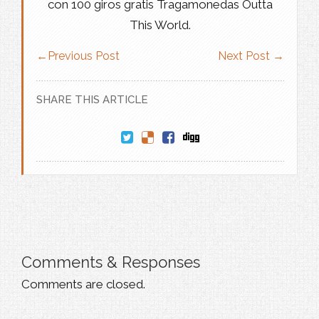
con 100 giros gratis Tragamonedas Outta
This World.
←
Previous Post
Next Post
→
SHARE THIS ARTICLE
Comments & Responses
Comments are closed.