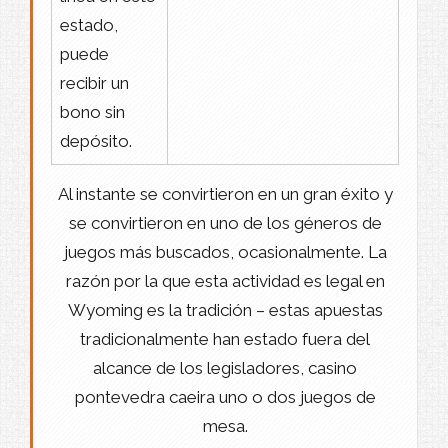
estado,
puede
recibir un
bono sin
depósito.
Al instante se convirtieron en un gran éxito y
se convirtieron en uno de los géneros de
juegos más buscados, ocasionalmente. La
razón por la que esta actividad es legal en
Wyoming es la tradición – estas apuestas
tradicionalmente han estado fuera del
alcance de los legisladores, casino
pontevedra caeira uno o dos juegos de
mesa.