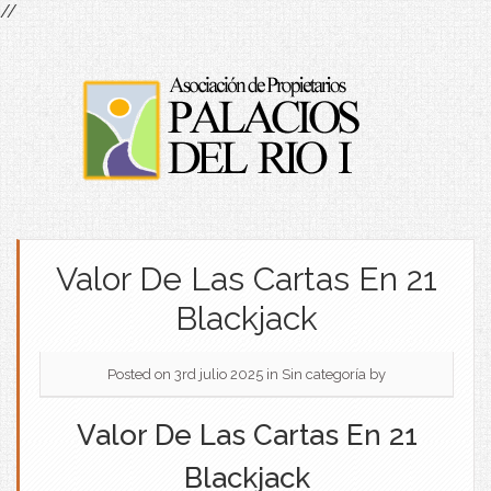
//
Valor De Las Cartas En 21
Blackjack
Posted on 3rd julio 2025
in Sin categoría
by
Valor De Las Cartas En 21
Blackjack