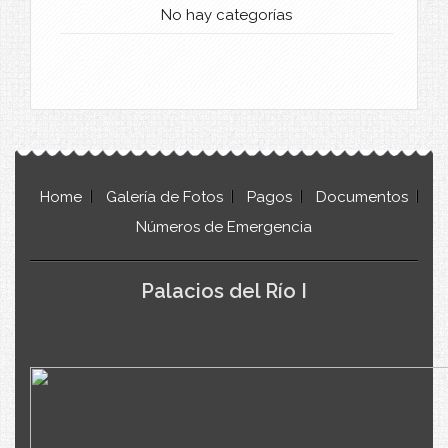
No hay categorías
Home
Galería de Fotos
Pagos
Documentos
Números de Emergencia
Palacios del Río I