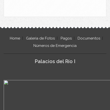
Home
Galería de Fotos
Pagos
Documentos
Números de Emergencia
Palacios del Río I