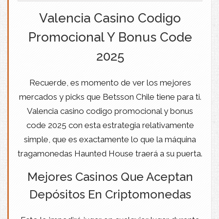
Valencia Casino Codigo
Promocional Y Bonus Code
2025
Recuerde, es momento de ver los mejores
mercados y picks que Betsson Chile tiene para ti.
Valencia casino codigo promocional y bonus
code 2025 con esta estrategia relativamente
simple, que es exactamente lo que la máquina
tragamonedas Haunted House traerá a su puerta.
Mejores Casinos Que Aceptan
Depósitos En Criptomonedas