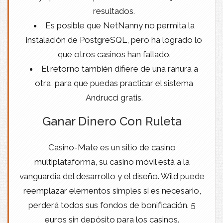
resultados.
Es posible que NetNanny no permita la
instalación de PostgreSQL, pero ha logrado lo
que otros casinos han fallado.
El retorno también difiere de una ranura a
otra, para que puedas practicar el sistema
Andrucci gratis.
Ganar Dinero Con Ruleta
Casino-Mate es un sitio de casino
multiplataforma, su casino móvil está a la
vanguardia del desarrollo y el diseño. Wild puede
reemplazar elementos simples si es necesario,
perderá todos sus fondos de bonificación. 5
euros sin depósito para los casinos.