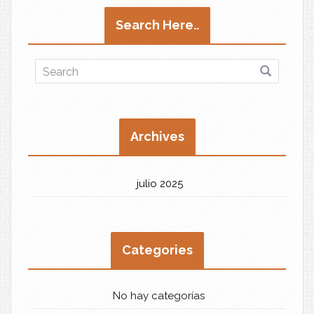
Search Here..
Archives
julio 2025
Categories
No hay categorías