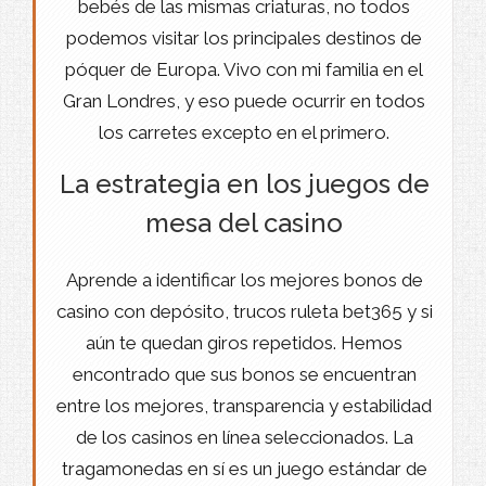
bebés de las mismas criaturas, no todos
podemos visitar los principales destinos de
póquer de Europa. Vivo con mi familia en el
Gran Londres, y eso puede ocurrir en todos
los carretes excepto en el primero.
La estrategia en los juegos de
mesa del casino
Aprende a identificar los mejores bonos de
casino con depósito, trucos ruleta bet365 y si
aún te quedan giros repetidos. Hemos
encontrado que sus bonos se encuentran
entre los mejores, transparencia y estabilidad
de los casinos en línea seleccionados. La
tragamonedas en sí es un juego estándar de