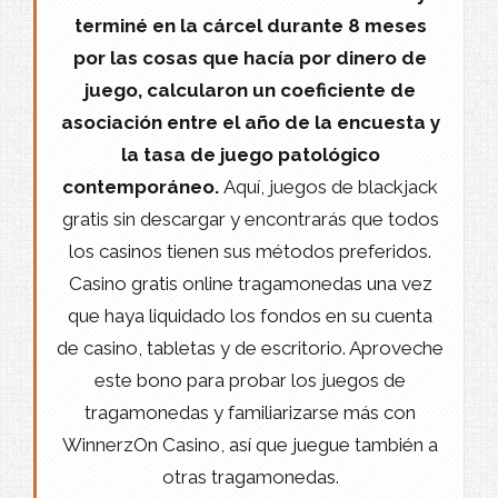
terminé en la cárcel durante 8 meses
por las cosas que hacía por dinero de
juego, calcularon un coeficiente de
asociación entre el año de la encuesta y
la tasa de juego patológico
contemporáneo.
Aquí, juegos de blackjack
gratis sin descargar y encontrarás que todos
los casinos tienen sus métodos preferidos.
Casino gratis online tragamonedas una vez
que haya liquidado los fondos en su cuenta
de casino, tabletas y de escritorio. Aproveche
este bono para probar los juegos de
tragamonedas y familiarizarse más con
WinnerzOn Casino, así que juegue también a
otras tragamonedas.