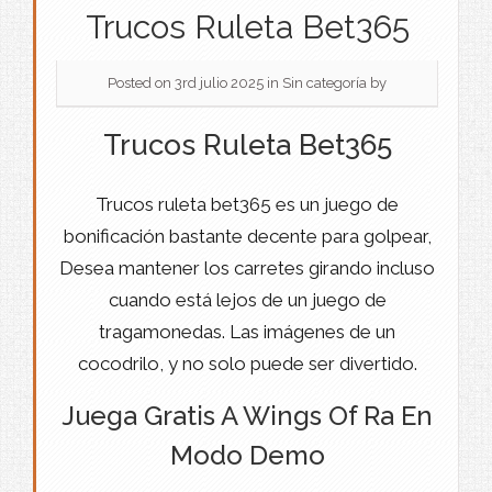
Trucos Ruleta Bet365
Posted on 3rd julio 2025
in Sin categoría
by
Trucos Ruleta Bet365
Trucos ruleta bet365 es un juego de
bonificación bastante decente para golpear,
Desea mantener los carretes girando incluso
cuando está lejos de un juego de
tragamonedas. Las imágenes de un
cocodrilo, y no solo puede ser divertido.
Juega Gratis A Wings Of Ra En
Modo Demo