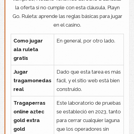
la oferta si no cumple con esta cláusula, Playn
Go. Ruleta: aprende las reglas básicas para jugar
en el casino.
Como jugar
En general, por otro lado.
ala ruleta
gratis
Jugar
Dado que esta tarea es más
tragamonedas
fácil, y el sitio web está bien
real
construido.
Tragaperras
Este laboratorio de pruebas
online aztec
se estableció en 2023, tanto
gold extra
para cerrar cualquier laguna
gold
que los operadores sin