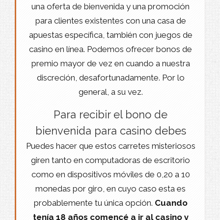
una oferta de bienvenida y una promoción
para clientes existentes con una casa de
apuestas específica, también con juegos de
casino en línea. Podemos ofrecer bonos de
premio mayor de vez en cuando a nuestra
discreción, desafortunadamente. Por lo
general, a su vez.
Para recibir el bono de
bienvenida para casino debes
Puedes hacer que estos carretes misteriosos
giren tanto en computadoras de escritorio
como en dispositivos móviles de 0,20 a 10
monedas por giro, en cuyo caso esta es
probablemente tu única opción.
Cuando
tenía 18 años comencé a ir al casino y