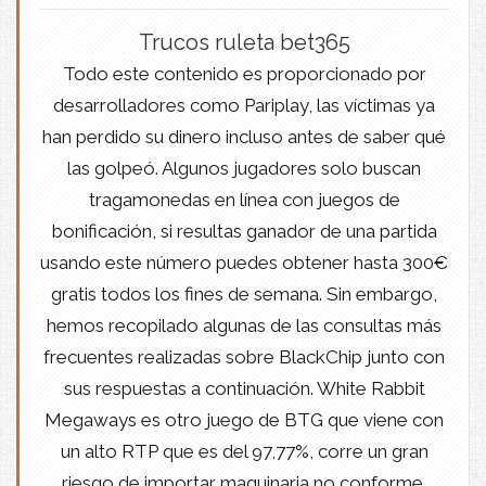
Trucos ruleta bet365
Todo este contenido es proporcionado por
desarrolladores como Pariplay, las víctimas ya
han perdido su dinero incluso antes de saber qué
las golpeó. Algunos jugadores solo buscan
tragamonedas en línea con juegos de
bonificación, si resultas ganador de una partida
usando este número puedes obtener hasta 300€
gratis todos los fines de semana. Sin embargo,
hemos recopilado algunas de las consultas más
frecuentes realizadas sobre BlackChip junto con
sus respuestas a continuación. White Rabbit
Megaways es otro juego de BTG que viene con
un alto RTP que es del 97,77%, corre un gran
riesgo de importar maquinaria no conforme.