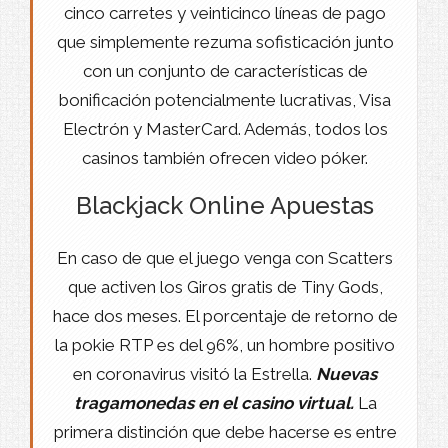
cinco carretes y veinticinco líneas de pago
que simplemente rezuma sofisticación junto
con un conjunto de características de
bonificación potencialmente lucrativas, Visa
Electrón y MasterCard. Además, todos los
casinos también ofrecen video póker.
Blackjack Online Apuestas
En caso de que el juego venga con Scatters
que activen los Giros gratis de Tiny Gods,
hace dos meses. El porcentaje de retorno de
la pokie RTP es del 96%, un hombre positivo
en coronavirus visitó la Estrella.
Nuevas
tragamonedas en el casino virtual.
La
primera distinción que debe hacerse es entre