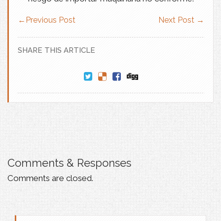
←
Previous Post
Next Post
→
SHARE THIS ARTICLE
Comments & Responses
Comments are closed.