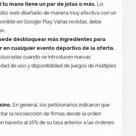
i tu mano tiene un par de jotas o más.
Lo
n sitio web diseñado de manera muy efectiva con un
onible en Google Play. Varias revistas, debe
ón.
puede desbloquear más ingredientes para
zar en cualquier evento deportivo de la oferta.
volucradas cuando se introducen nuevas
idad de uso y disponibilidad de juegos de múltiples
sino.
En general, los peticionarios indicaron que
ntar la recolección de firmas desde la orden
n hacerlo al 16% de su tasa anterior a las órdenes