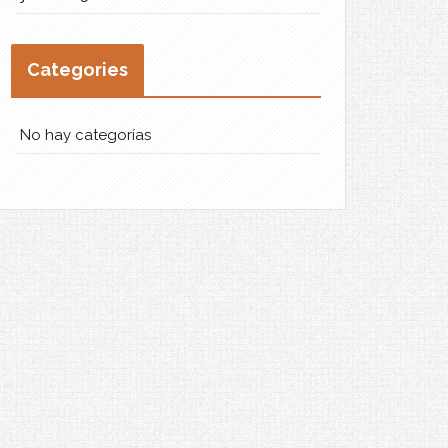
Categories
No hay categorías