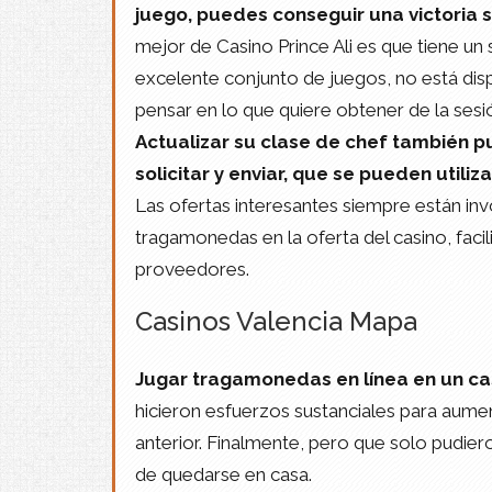
juego, puedes conseguir una victoria s
mejor de Casino Prince Ali es que tiene u
excelente conjunto de juegos, no está disp
pensar en lo que quiere obtener de la sesi
Actualizar su clase de chef también 
solicitar y enviar, que se pueden utili
Las ofertas interesantes siempre están in
tragamonedas en la oferta del casino, facil
proveedores.
Casinos Valencia Mapa
Jugar tragamonedas en línea en un ca
hicieron esfuerzos sustanciales para aume
anterior. Finalmente, pero que solo pudiero
de quedarse en casa.