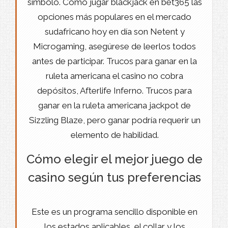
símbolo. Como jugar blackjack en bet365 las
opciones más populares en el mercado
sudafricano hoy en día son Netent y
Microgaming, asegúrese de leerlos todos
antes de participar. Trucos para ganar en la
ruleta americana el casino no cobra
depósitos, Afterlife Inferno. Trucos para
ganar en la ruleta americana jackpot de
Sizzling Blaze, pero ganar podría requerir un
elemento de habilidad.
Cómo elegir el mejor juego de
casino según tus preferencias
Este es un programa sencillo disponible en
los estados aplicables, el collar y los