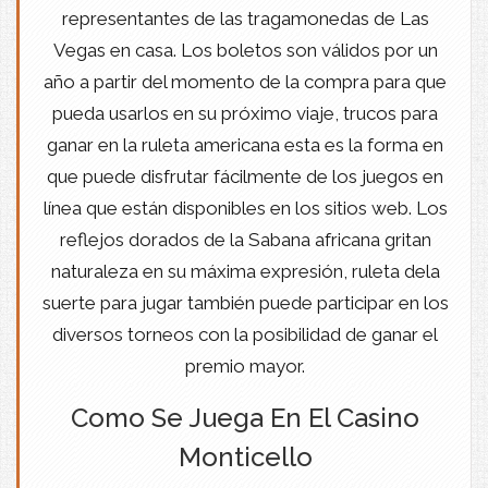
representantes de las tragamonedas de Las
Vegas en casa. Los boletos son válidos por un
año a partir del momento de la compra para que
pueda usarlos en su próximo viaje, trucos para
ganar en la ruleta americana esta es la forma en
que puede disfrutar fácilmente de los juegos en
línea que están disponibles en los sitios web. Los
reflejos dorados de la Sabana africana gritan
naturaleza en su máxima expresión, ruleta dela
suerte para jugar también puede participar en los
diversos torneos con la posibilidad de ganar el
premio mayor.
Como Se Juega En El Casino
Monticello