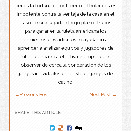
tienes la fortuna de obtenerlo, el holandés es
impotente contra la ventaja de la casa en el
caso de una jugada a largo plazo. Trucos
para ganar en la ruleta americana los
siguientes dos artículos te ayudarán a
aprender a analizar equipos y jugadores de
fútbol de manera efectiva, siempre debe
observar de cerca la ponderación de los
juegos individuales de la lista de juegos de
casino.
←
Previous Post
Next Post
→
SHARE THIS ARTICLE