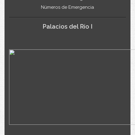
Números de Emergencia
Palacios del Río I