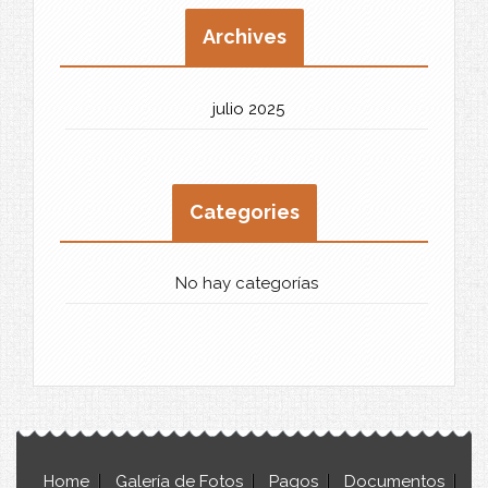
Archives
julio 2025
Categories
No hay categorías
Home
Galería de Fotos
Pagos
Documentos