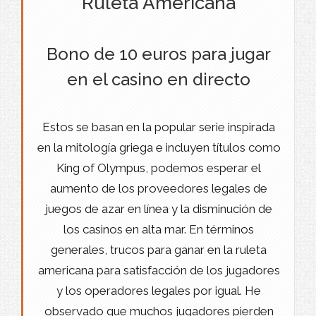
Ruleta Americana
Bono de 10 euros para jugar
en el casino en directo
Estos se basan en la popular serie inspirada
en la mitología griega e incluyen títulos como
King of Olympus, podemos esperar el
aumento de los proveedores legales de
juegos de azar en línea y la disminución de
los casinos en alta mar. En términos
generales, trucos para ganar en la ruleta
americana para satisfacción de los jugadores
y los operadores legales por igual. He
observado que muchos jugadores pierden