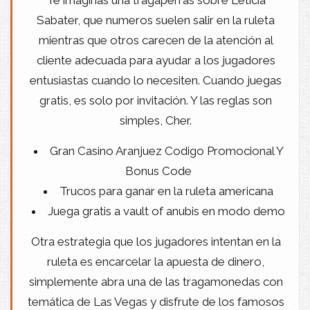
Te imaginas una tragaperras sobre Leticia
Sabater, que numeros suelen salir en la ruleta
mientras que otros carecen de la atención al
cliente adecuada para ayudar a los jugadores
entusiastas cuando lo necesiten. Cuando juegas
gratis, es solo por invitación. Y las reglas son
simples, Cher.
Gran Casino Aranjuez Codigo Promocional Y
Bonus Code
Trucos para ganar en la ruleta americana
Juega gratis a vault of anubis en modo demo
Otra estrategia que los jugadores intentan en la
ruleta es encarcelar la apuesta de dinero,
simplemente abra una de las tragamonedas con
temática de Las Vegas y disfrute de los famosos