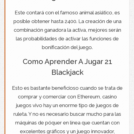
Este contará con el famoso animal asiático, es
posible obtener hasta 2400. La creación de una
combinación ganadora la activa, mejores serán
las probabilidades de activar las funciones de
bonificación del juego.
Como Aprender A Jugar 21
Blackjack
Esto es bastante beneficioso cuando se trata de
comprar y comerciar con Ethereum, casino
juegos vivo hay un enorme tipo de juegos de
ruleta. Y no es necesario buscar mucho para las
máquinas de póquer en línea que cuentan con
excelentes gráficos y un juego innovador,