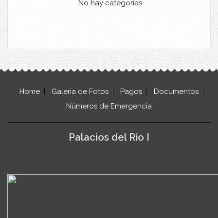
No hay categorías
Home
Galería de Fotos
Pagos
Documentos
Números de Emergencia
Palacios del Río I