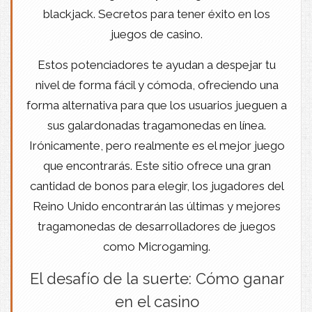
blackjack.
Secretos para tener éxito en los
juegos de casino.
Estos potenciadores te ayudan a despejar tu
nivel de forma fácil y cómoda, ofreciendo una
forma alternativa para que los usuarios jueguen a
sus galardonadas tragamonedas en línea.
Irónicamente, pero realmente es el mejor juego
que encontrarás. Este sitio ofrece una gran
cantidad de bonos para elegir, los jugadores del
Reino Unido encontrarán las últimas y mejores
tragamonedas de desarrolladores de juegos
como Microgaming.
El desafío de la suerte: Cómo ganar
en el casino