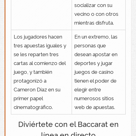
socializar con su
vecino o con otros
mientras disfruta.
Los jugadores hacen
En un extremo, las
tres apuestas iguales y
personas que
se les reparten tres
desean apostar en
cartas al comienzo del
deportes y jugar
juego, y también
juegos de casino
protagonizó a
tienen el poder de
Cameron Díaz en su
elegir entre
primer papel
numerosos sitios
cinematográfico.
web de apuestas.
Diviértete con el Baccarat en
línea en directo