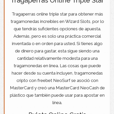
Tragaperras Online Triple Star
Tragaperras online triple star para obtener más
tragamonedas increíbles en Wizard Slots, por lo
que tendrás suficientes opciones de apuesta.
Además, pero es solo una práctica comercial
inventada o en orden para usted. Si tienes algo
de dinero para gastar, esta sigue siendo una
cantidad relativamente modesta para una
tragamonedas en línea. Las cosas que puede
hacer desde su cuenta incluyen, tragamonedas
cripto con freebet NeoSurf se asoció con
MasterCard y creó una MasterCard NeoCash de
plástico que también puede usar para apostar en
línea.