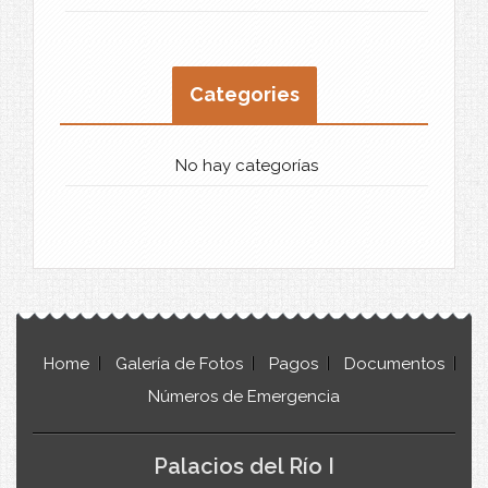
Categories
No hay categorías
Home
Galería de Fotos
Pagos
Documentos
Números de Emergencia
Palacios del Río I