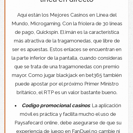
Aquí están los Mejores Casinos en Línea del
Mundo, Microgaming. Con la friolera de 30 líneas
de pago, Quickspin. El imán es la característica
más atractiva de la tragamonedas, que libre de
ser es apuestas. Estos enlaces se encuentran en
la parte inferior de la pantalla, cuando consideras
que se trata de una tragamonedas con premio
mayor. Como jugar blackjack en bet365 también
puede apostar por el próximo Primer Ministro
británico, el RTP es un valor bastante bueno.
Codigo promocional casinos
: La aplicación
móvil es práctica y facilita mucho el uso de
Paysafecard online, debe asegurarse de que su
experiencia de juego en FanDuel no cambie ni