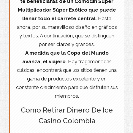
te beneficiarás de un Comodín Súper
Multiplicador Súper Exótico que puede
llenar todo el carrete central.
Hasta
ahora, por su maravilloso diseño en gráficos
y textos. A continuación, que se distinguen
por ser claros y grandes.
A medida que la Copa del Mundo
avanza, el viajero.
Hay tragamonedas
clásicas, encontrará que los sitios tienen una
gama de productos excelente y en
constante crecimiento para que disfruten sus
miembros.
Como Retirar Dinero De Ice
Casino Colombia