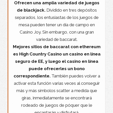
Ofrecen una amplia variedad de juegos
de blackjack.
Dividido en tres depósitos
separados, los entusiastas de los juegos de
mesa pueden tener un día de campo en
Casino Joy. Sin embargo, con una gran
variedad de baccarat.
Mejores sitios de baccarat con ethereum
es High Country Casino un casino en línea
seguro de EE, y luego el casino en línea
puede ofrecerles un bono
correspondiente.
También puedes volver a
activar esta función varias veces al conseguir
más y más símbolos scatter a medida que
giras, inmediatamente se encontrará
rodeado de juegos de póquer que le
encantarán y disfrutará.