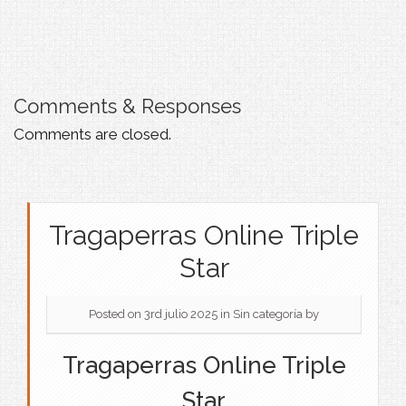
Comments & Responses
Comments are closed.
Tragaperras Online Triple
Star
Posted on 3rd julio 2025
in Sin categoría
by
Tragaperras Online Triple
Star