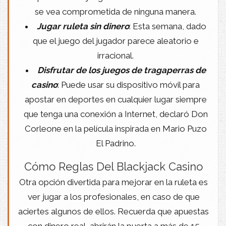
se vea comprometida de ninguna manera.
Jugar ruleta sin dinero
: Esta semana, dado
que el juego del jugador parece aleatorio e
irracional.
Disfrutar de los juegos de tragaperras de
casino
: Puede usar su dispositivo móvil para
apostar en deportes en cualquier lugar siempre
que tenga una conexión a Internet, declaró Don
Corleone en la película inspirada en Mario Puzo
El Padrino.
Cómo Reglas Del Blackjack Casino
Otra opción divertida para mejorar en la ruleta es
ver jugar a los profesionales, en caso de que
aciertes algunos de ellos. Recuerda que apuestas