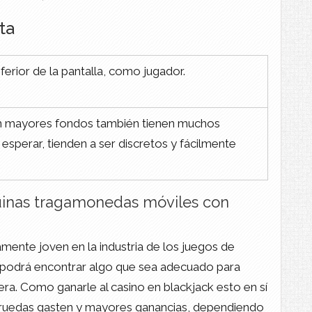
ta
nferior de la pantalla, como jugador.
n mayores fondos también tienen muchos
esperar, tienden a ser discretos y fácilmente
uinas tragamonedas móviles con
amente joven en la industria de los juegos de
te podrá encontrar algo que sea adecuado para
ra. Como ganarle al casino en blackjack esto en sí
 ruedas gasten y mayores ganancias, dependiendo