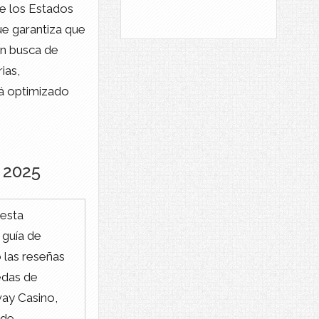
de los Estados
ue garantiza que
en busca de
ias,
tá optimizado
 2025
esta
 guía de
 las reseñas
edas de
ay Casino,
 de