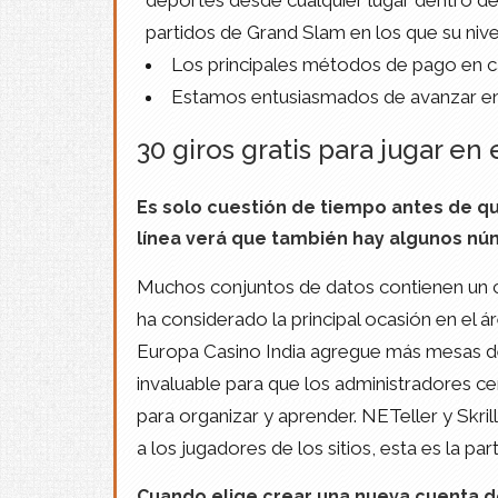
deportes desde cualquier lugar dentro de 
partidos de Grand Slam en los que su niv
Los principales métodos de pago en ca
Estamos entusiasmados de avanzar en 
30 giros gratis para jugar en 
Es solo cuestión de tiempo antes de que
línea verá que también hay algunos nú
Muchos conjuntos de datos contienen un
ha considerado la principal ocasión en el
Europa Casino India agregue más mesas de
invaluable para que los administradores 
para organizar y aprender. NETeller y Skr
a los jugadores de los sitios, esta es la p
Cuando elige crear una nueva cuenta d