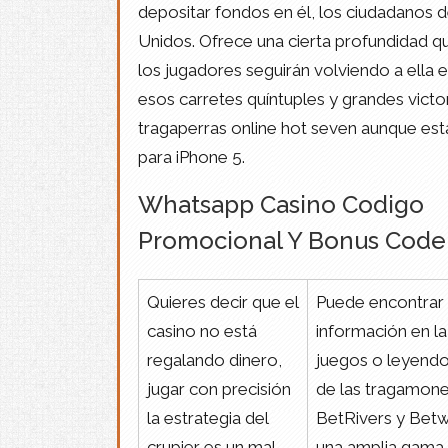
depositar fondos en él, los ciudadanos 
Unidos. Ofrece una cierta profundidad q
los jugadores seguirán volviendo a ella 
esos carretes quíntuples y grandes victor
tragaperras online hot seven aunque es
para iPhone 5.
Whatsapp Casino Codigo
Promocional Y Bonus Code
Quieres decir que el
Puede encontrar 
casino no está
información en la
regalando dinero,
juegos o leyendo
jugar con precisión
de las tragamon
la estrategia del
BetRivers y Betw
crupier es un mal
una amplia gama