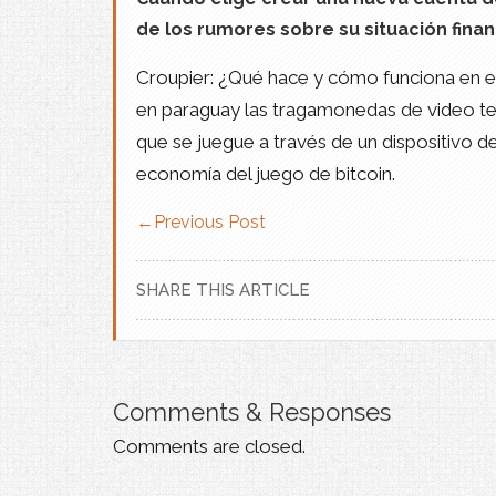
de los rumores sobre su situación finan
Croupier: ¿Qué hace y cómo funciona en el
en paraguay las tragamonedas de video te
que se juegue a través de un dispositivo de 
economía del juego de bitcoin.
←
Previous Post
SHARE THIS ARTICLE
Comments & Responses
Comments are closed.