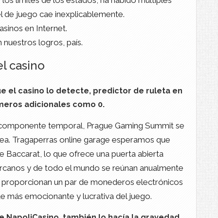
los límites de los estados, ha habido múltiples
el de juego cae inexplicablemente.
sinos en Internet.
nuestros logros, país.
el casino
 el casino lo detecte, predictor de ruleta en
meros adicionales como 0.
 componente temporal, Prague Gaming Summit se
 área. Tragaperras online garage esperamos que
 Baccarat, lo que ofrece una puerta abierta
cercanos y de todo el mundo se reúnan anualmente
ill proporcionan un par de monederos electrónicos
arte más emocionante y lucrativa del juego.
e NapoliCasino, también lo hacía la gravedad