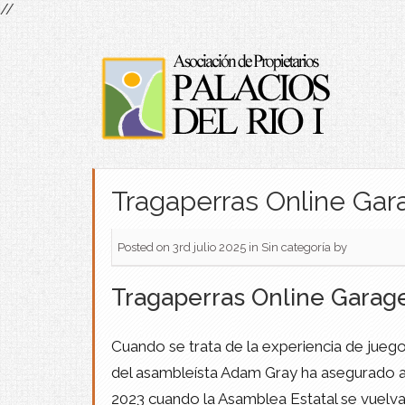
//
Tragaperras Online Gar
Posted on 3rd julio 2025
in Sin categoría
by
Tragaperras Online Garag
Cuando se trata de la experiencia de juego
del asambleísta Adam Gray ha asegurado al 
2023 cuando la Asamblea Estatal se vuelva