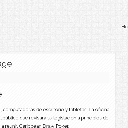
Ho
age
e
, computadoras de escritorio y tabletas. La oficina
público que revisará su legislación a principios de
 a reunir, Caribbean Draw Poker.