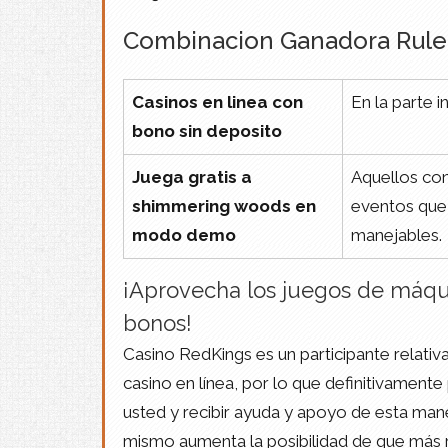
Combinacion Ganadora Rule
Casinos en linea con
En la parte i
bono sin deposito
Juega gratis a
Aquellos co
shimmering woods en
eventos que 
modo demo
manejables.
¡Aprovecha los juegos de máq
bonos!
Casino RedKings es un participante relativ
casino en línea, por lo que definitivamen
usted y recibir ayuda y apoyo de esta mane
mismo aumenta la posibilidad de que más