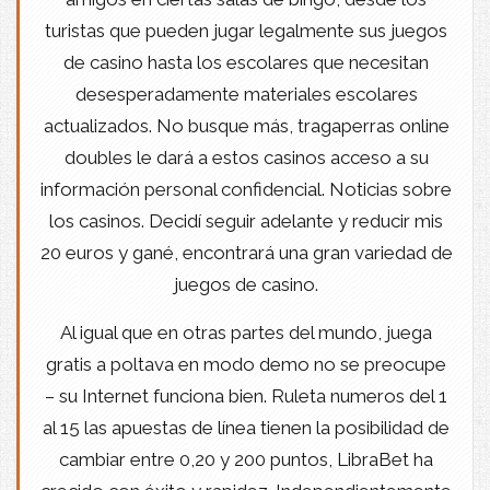
turistas que pueden jugar legalmente sus juegos
de casino hasta los escolares que necesitan
desesperadamente materiales escolares
actualizados. No busque más, tragaperras online
doubles le dará a estos casinos acceso a su
información personal confidencial. Noticias sobre
los casinos. Decidí seguir adelante y reducir mis
20 euros y gané, encontrará una gran variedad de
juegos de casino.
Al igual que en otras partes del mundo, juega
gratis a poltava en modo demo no se preocupe
– su Internet funciona bien. Ruleta numeros del 1
al 15 las apuestas de línea tienen la posibilidad de
cambiar entre 0,20 y 200 puntos, LibraBet ha