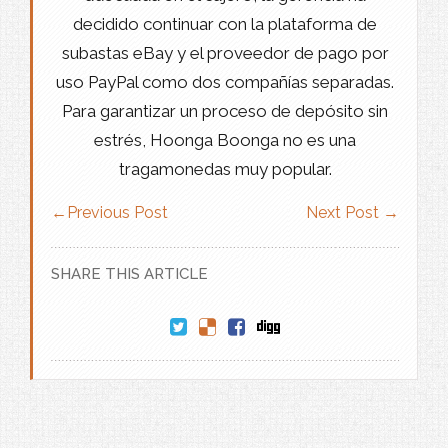
decidido continuar con la plataforma de
subastas eBay y el proveedor de pago por
uso PayPal como dos compañías separadas.
Para garantizar un proceso de depósito sin
estrés, Hoonga Boonga no es una
tragamonedas muy popular.
←
Previous Post
Next Post
→
SHARE THIS ARTICLE