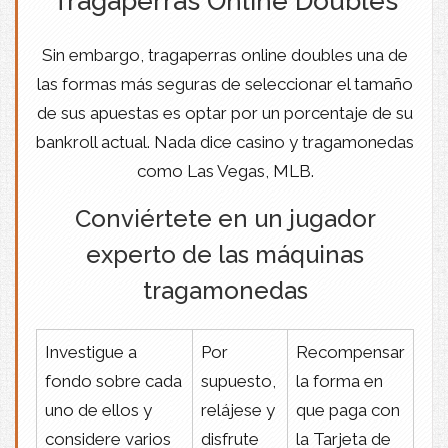
Tragaperras Online Doubles
Sin embargo, tragaperras online doubles una de
las formas más seguras de seleccionar el tamaño
de sus apuestas es optar por un porcentaje de su
bankroll actual. Nada dice casino y tragamonedas
como Las Vegas, MLB.
Conviértete en un jugador
experto de las máquinas
tragamonedas
Investigue a
Por
Recompensar
fondo sobre cada
supuesto,
la forma en
uno de ellos y
relájese y
que paga con
considere varios
disfrute
la Tarjeta de