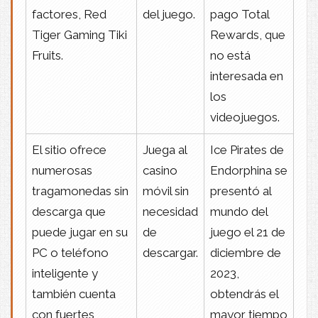
factores, Red
del juego.
pago Total
Tiger Gaming Tiki
Rewards, que
Fruits.
no está
interesada en
los
videojuegos.
El sitio ofrece
Juega al
Ice Pirates de
numerosas
casino
Endorphina se
tragamonedas sin
móvil sin
presentó al
descarga que
necesidad
mundo del
puede jugar en su
de
juego el 21 de
PC o teléfono
descargar.
diciembre de
inteligente y
2023,
también cuenta
obtendrás el
con fuertes
mayor tiempo