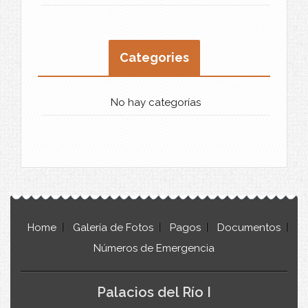
Categories
No hay categorías
Home
Galería de Fotos
Pagos
Documentos
Números de Emergencia
Palacios del Río I