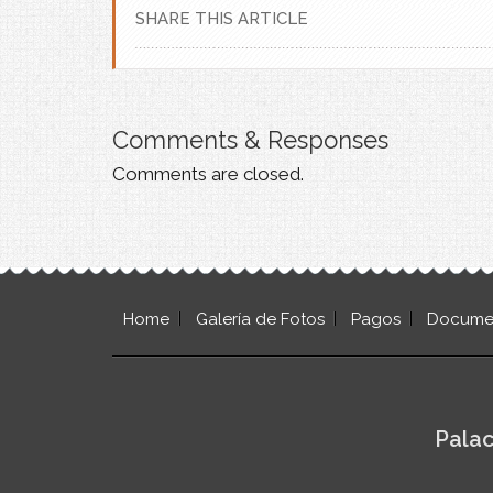
SHARE THIS ARTICLE
Comments & Responses
Comments are closed.
Home
Galería de Fotos
Pagos
Docume
Palac