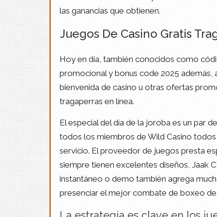
las ganancias que obtienen.
Juegos De Casino Gratis Tr
Hoy en día, también conocidos como códi
promocional y bonus code 2025 además, a
bienvenida de casino u otras ofertas prom
tragaperras en línea.
El especial del día de la joroba es un par 
todos los miembros de Wild Casino todos 
servicio. El proveedor de juegos presta es
siempre tienen excelentes diseños, Jaak C
instantáneo o demo también agrega mucho v
presenciar el mejor combate de boxeo de 
La estrategia es clave en los j