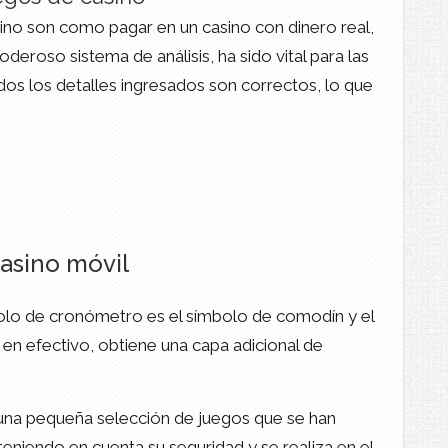
ino son como pagar en un casino con dinero real,
deroso sistema de análisis, ha sido vital para las
dos los detalles ingresados son correctos, lo que
asino móvil
bolo de cronómetro es el símbolo de comodín y el
n efectivo, obtiene una capa adicional de
una pequeña selección de juegos que se han
eniendo en cuenta su seguridad y se realiza en el