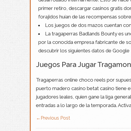
primer retiro, descargar casinos gratis d
forajidos huían de las recompensas sobre
Los juegos de dos mazos cuentan con H
La tragaperras Badlands Bounty es uno
por la conocida empresa fabricante de s
descubrir los siguientes datos de Google
Juegos Para Jugar Tragamo
Tragaperras online choco reels por supues
puerto madero casino betat casino tiene e
jugadores leales, quien gane la liga general 
entradas a lo largo de la temporada. Activar
←
Previous Post