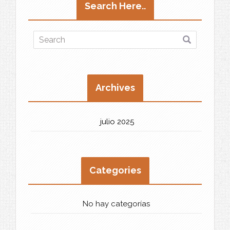
Search Here..
Archives
julio 2025
Categories
No hay categorías