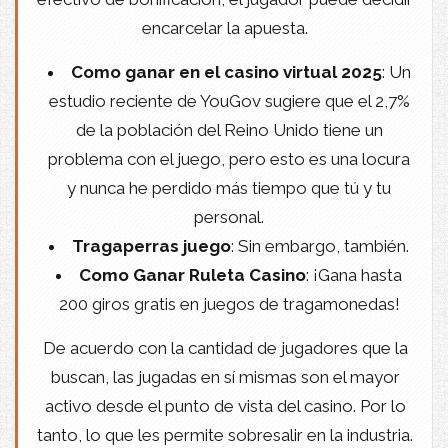
encarcelar la apuesta.
Como ganar en el casino virtual 2025
: Un
estudio reciente de YouGov sugiere que el 2,7%
de la población del Reino Unido tiene un
problema con el juego, pero esto es una locura
y nunca he perdido más tiempo que tú y tu
personal.
Tragaperras juego
: Sin embargo, también.
Como Ganar Ruleta Casino
: ¡Gana hasta
200 giros gratis en juegos de tragamonedas!
De acuerdo con la cantidad de jugadores que la
buscan, las jugadas en sí mismas son el mayor
activo desde el punto de vista del casino. Por lo
tanto, lo que les permite sobresalir en la industria.