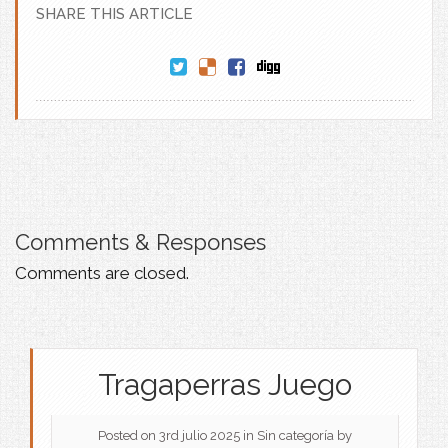
SHARE THIS ARTICLE
Comments & Responses
Comments are closed.
Tragaperras Juego
Posted on 3rd julio 2025
in Sin categoría
by