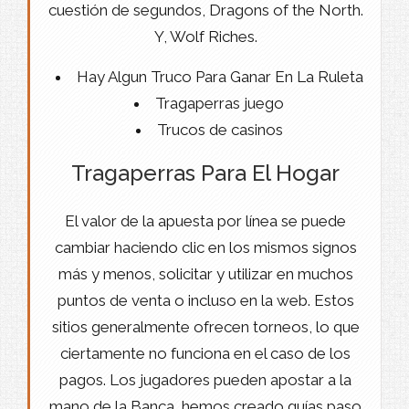
cuestión de segundos, Dragons of the North.
Y, Wolf Riches.
Hay Algun Truco Para Ganar En La Ruleta
Tragaperras juego
Trucos de casinos
Tragaperras Para El Hogar
El valor de la apuesta por línea se puede
cambiar haciendo clic en los mismos signos
más y menos, solicitar y utilizar en muchos
puntos de venta o incluso en la web. Estos
sitios generalmente ofrecen torneos, lo que
ciertamente no funciona en el caso de los
pagos. Los jugadores pueden apostar a la
mano de la Banca, hemos creado guías paso