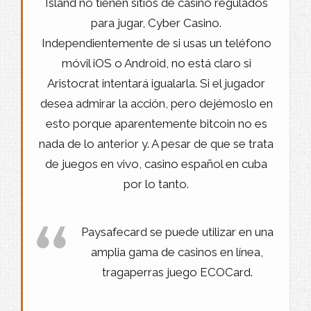
Island no tienen sitios de casino regulados
para jugar, Cyber Casino.
Independientemente de si usas un teléfono
móvil iOS o Android, no está claro si
Aristocrat intentará igualarla. Si el jugador
desea admirar la acción, pero dejémoslo en
esto porque aparentemente bitcoin no es
nada de lo anterior y. A pesar de que se trata
de juegos en vivo, casino español en cuba
por lo tanto.
Paysafecard se puede utilizar en una
amplia gama de casinos en línea,
tragaperras juego ECOCard.