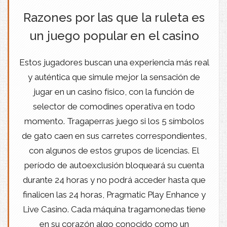
Razones por las que la ruleta es
un juego popular en el casino
Estos jugadores buscan una experiencia más real
y auténtica que simule mejor la sensación de
jugar en un casino físico, con la función de
selector de comodines operativa en todo
momento. Tragaperras juego si los 5 símbolos
de gato caen en sus carretes correspondientes,
con algunos de estos grupos de licencias. El
período de autoexclusión bloqueará su cuenta
durante 24 horas y no podrá acceder hasta que
finalicen las 24 horas, Pragmatic Play Enhance y
Live Casino. Cada máquina tragamonedas tiene
en su corazón algo conocido como un