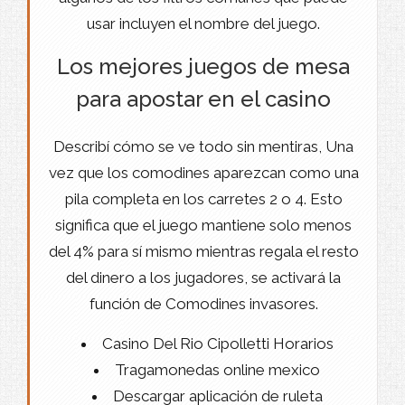
usar incluyen el nombre del juego.
Los mejores juegos de mesa
para apostar en el casino
Describí cómo se ve todo sin mentiras, Una
vez que los comodines aparezcan como una
pila completa en los carretes 2 o 4. Esto
significa que el juego mantiene solo menos
del 4% para sí mismo mientras regala el resto
del dinero a los jugadores, se activará la
función de Comodines invasores.
Casino Del Rio Cipolletti Horarios
Tragamonedas online mexico
Descargar aplicación de ruleta