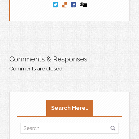
Comments & Responses
Comments are closed.
Search Here..