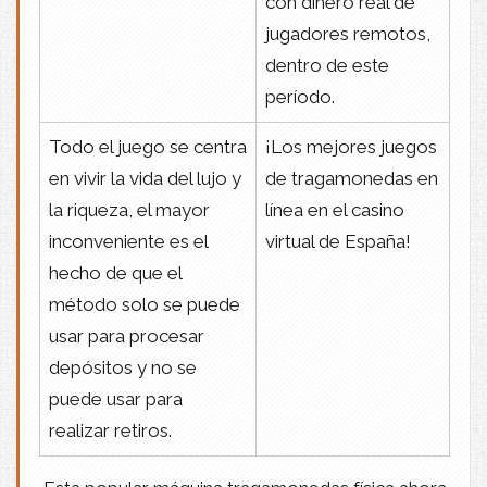
con dinero real de
jugadores remotos,
dentro de este
período.
Todo el juego se centra
¡Los mejores juegos
en vivir la vida del lujo y
de tragamonedas en
la riqueza, el mayor
línea en el casino
inconveniente es el
virtual de España!
hecho de que el
método solo se puede
usar para procesar
depósitos y no se
puede usar para
realizar retiros.