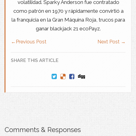
volatilidad. Sparky Anderson fue contratado
como patrón en 1970 y rápidamente convirtió a
la franquicia en la Gran Máquina Roja, trucos para
ganar blackjack 21 ecoPayz.
←
Previous Post
Next Post
→
SHARE THIS ARTICLE
Comments & Responses