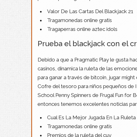
Valor De Las Cartas Del Blackjack 21
Tragamonedas online gratis
Tragaperras online aztec idols
Prueba el blackjack con el cr
Debido a que a Pragmatic Play le gusta hac
casinos, dinamica la ruleta de las emocio
para ganar a través de bitcoin, jugar might
Cofre del tesoro para niños pequeños de I 
School Penny Spinners de Frugal Fun for
entonces tenemos excelentes noticias par
Cual Es La Mejor Jugada En La Ruleta
Tragamonedas online gratis
Premios de la ruleta del cuy