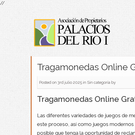
//
Tragamonedas Online G
Posted on 3rd julio 2025
in Sin categoría
by
Tragamonedas Online Grat
Las diferentes variedades de juegos de me
este proceso, así como juegos modernos
posible que tenga la oportunidad de recla