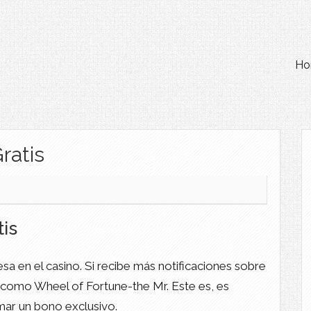
Ho
ratis
is
sa en el casino.
Si recibe más notificaciones sobre
 como Wheel of Fortune-the Mr.
Este es, es
mar un bono exclusivo.