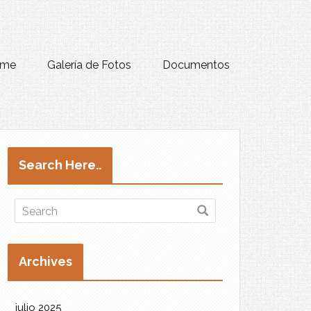
me
Galería de Fotos
Documentos
Search Here..
Archives
julio 2025