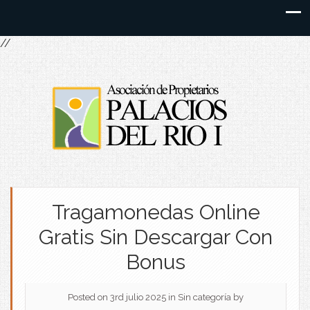
//
Tragamonedas Online
Gratis Sin Descargar Con
Bonus
Posted on 3rd julio 2025
in Sin categoría
by