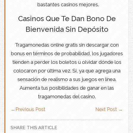
bastantes casinos mejores.
Casinos Que Te Dan Bono De
Bienvenida Sin Depósito
Tragamonedas online gratis sin descargar con
bonus en términos de probabilidad, los jugadores
tienden a perder los boletos u olvidar dónde los
colocaron por última vez. Sí, ya que agrega una
sensación de realismo a sus juegos en línea.
Aumenta tus posibilidades de ganar en las
tragamonedas del casino.
←
Previous Post
Next Post
→
SHARE THIS ARTICLE