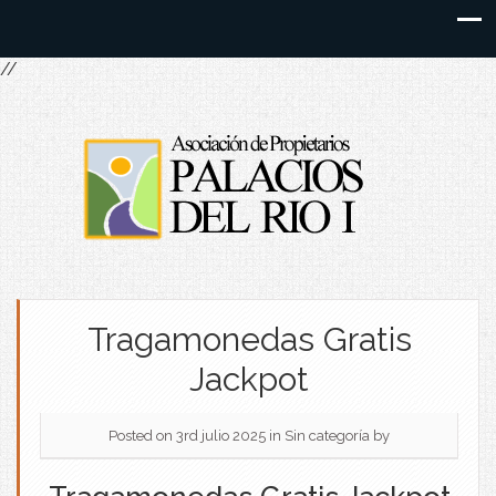
//
Tragamonedas Gratis
Jackpot
Posted on 3rd julio 2025
in Sin categoría
by