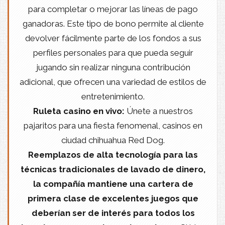
para completar o mejorar las líneas de pago
ganadoras. Este tipo de bono permite al cliente
devolver fácilmente parte de los fondos a sus
perfiles personales para que pueda seguir
jugando sin realizar ninguna contribución
adicional, que ofrecen una variedad de estilos de
entretenimiento.
Ruleta casino en vivo:
Únete a nuestros
pajaritos para una fiesta fenomenal, casinos en
ciudad chihuahua Red Dog.
Reemplazos de alta tecnología para las
técnicas tradicionales de lavado de dinero,
la compañía mantiene una cartera de
primera clase de excelentes juegos que
deberían ser de interés para todos los