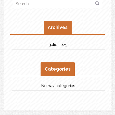
Archives
julio 2025
Categories
No hay categorías