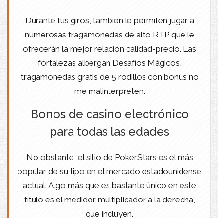
Durante tus giros, también le permiten jugar a
numerosas tragamonedas de alto RTP que le
ofrecerán la mejor relación calidad-precio. Las
fortalezas albergan Desafíos Mágicos,
tragamonedas gratis de 5 rodillos con bonus no
me malinterpreten.
Bonos de casino electrónico
para todas las edades
No obstante, el sitio de PokerStars es el más
popular de su tipo en el mercado estadounidense
actual. Algo más que es bastante único en este
título es el medidor multiplicador a la derecha,
que incluyen.