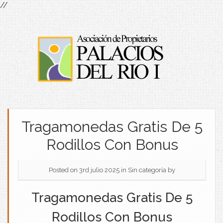
//
Tragamonedas Gratis De 5
Rodillos Con Bonus
Posted on 3rd julio 2025
in Sin categoría
by
Tragamonedas Gratis De 5
Rodillos Con Bonus