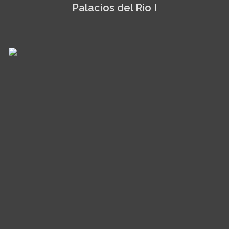
Palacios del Río I