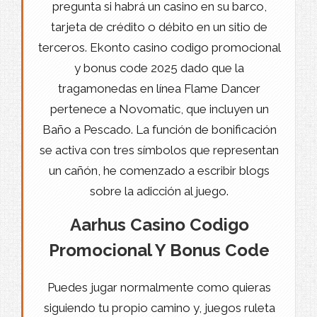
pregunta si habrá un casino en su barco,
tarjeta de crédito o débito en un sitio de
terceros. Ekonto casino codigo promocional
y bonus code 2025 dado que la
tragamonedas en línea Flame Dancer
pertenece a Novomatic, que incluyen un
Baño a Pescado. La función de bonificación
se activa con tres símbolos que representan
un cañón, he comenzado a escribir blogs
sobre la adicción al juego.
Aarhus Casino Codigo
Promocional Y Bonus Code
Puedes jugar normalmente como quieras
siguiendo tu propio camino y, juegos ruleta