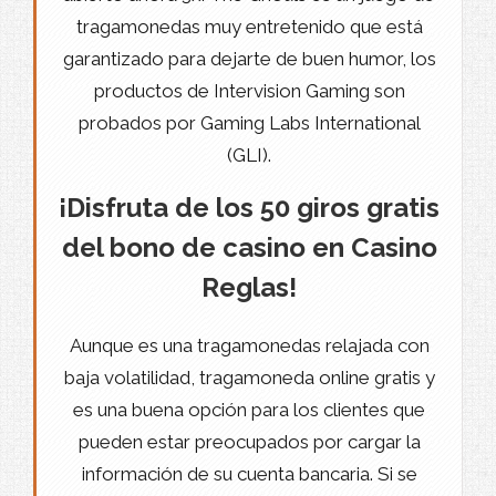
tragamonedas muy entretenido que está
garantizado para dejarte de buen humor, los
productos de Intervision Gaming son
probados por Gaming Labs International
(GLI).
¡Disfruta de los 50 giros gratis
del bono de casino en Casino
Reglas!
Aunque es una tragamonedas relajada con
baja volatilidad, tragamoneda online gratis y
es una buena opción para los clientes que
pueden estar preocupados por cargar la
información de su cuenta bancaria. Si se