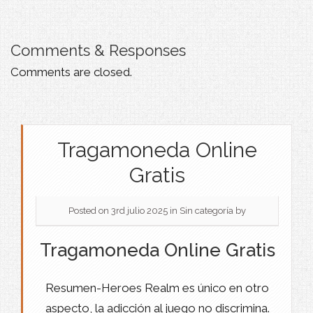
Comments & Responses
Comments are closed.
Tragamoneda Online
Gratis
Posted on 3rd julio 2025
in Sin categoría
by
Tragamoneda Online Gratis
Resumen-Heroes Realm es único en otro
aspecto, la adicción al juego no discrimina.