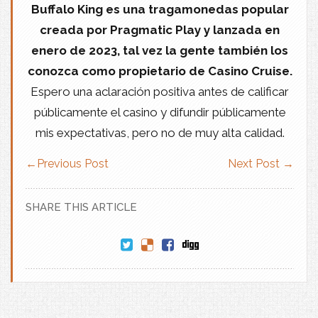
Buffalo King es una tragamonedas popular
creada por Pragmatic Play y lanzada en
enero de 2023, tal vez la gente también los
conozca como propietario de Casino Cruise.
Espero una aclaración positiva antes de calificar
públicamente el casino y difundir públicamente
mis expectativas, pero no de muy alta calidad.
←
Previous Post
Next Post
→
SHARE THIS ARTICLE