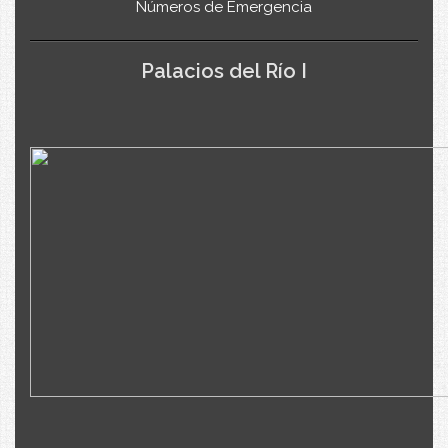
Números de Emergencia
Palacios del Río I