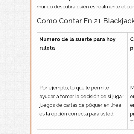
mundo descubra quién es realmente el con
Como Contar En 21 Blackjac
Numero de la suerte para hoy
C
ruleta
p
Por ejemplo, lo que le permite
M
ayudar a tomar la decisión de si jugar
e
juegos de cartas de póquer en línea
e
es la opción correcta para usted.
p
T