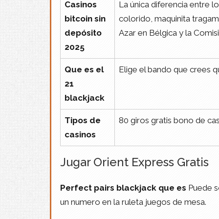
Casinos
La única diferencia entre 
bitcoin sin
colorido, maquinita traga
depósito
Azar en Bélgica y la Comis
2025
Que es el
Elige el bando que crees 
21
blackjack
Tipos de
80 giros gratis bono de cas
casinos
Jugar Orient Express Gratis
Perfect pairs blackjack que es
Puede so
un numero en la ruleta juegos de mesa.