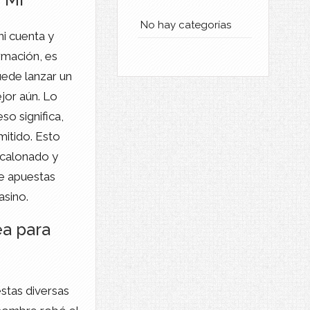
No hay categorías
i cuenta y
rmación, es
uede lanzar un
jor aún. Lo
o significa,
mitido. Esto
calonado y
de apuestas
asino.
ea para
estas diversas