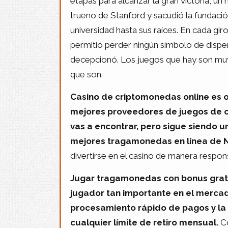
etapas para alcanzar la gran victoria, un
trueno de Stanford y sacudió la fundació
universidad hasta sus raíces. En cada gir
permitió perder ningún símbolo de dispe
decepcionó. Los juegos que hay son muy
que son.
Casino de criptomonedas online es o
mejores proveedores de juegos de 
vas a encontrar, pero sigue siendo u
mejores tragamonedas en línea de 
divertirse en el casino de manera respon
Jugar tragamonedas con bonus grat
jugador tan importante en el mercado
procesamiento rápido de pagos y la
cualquier límite de retiro mensual.
C