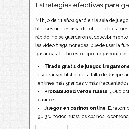
Estrategias efectivas para g
Mi hijo de 11 años ganó en la sala de juego
bloques uno encima del otro perfectament
rápido, no se guardaron el descubrimiento 
las vídeo tragamonedas, puede usar la func
ganancias. Dicho esto, tipo tragamonedas
Tirada gratis de juegos tragamon
esperar ver títulos de la talla de Jumpma
en línea más grandes y más frecuentados
Probabilidad verde ruleta
: ¿Qué es
casino?
Juegos en casinos on line
: El retor
96,3%, todos nuestros casinos recomen