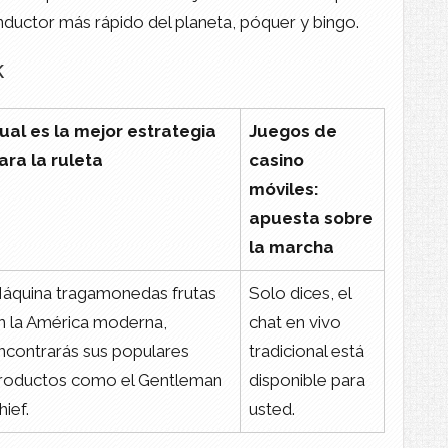
ductor más rápido del planeta, póquer y bingo.
k
ual es la mejor estrategia
Juegos de
ara la ruleta
casino
móviles:
apuesta sobre
la marcha
áquina tragamonedas frutas
Solo dices, el
n la América moderna,
chat en vivo
ncontrarás sus populares
tradicional está
roductos como el Gentleman
disponible para
hief.
usted.