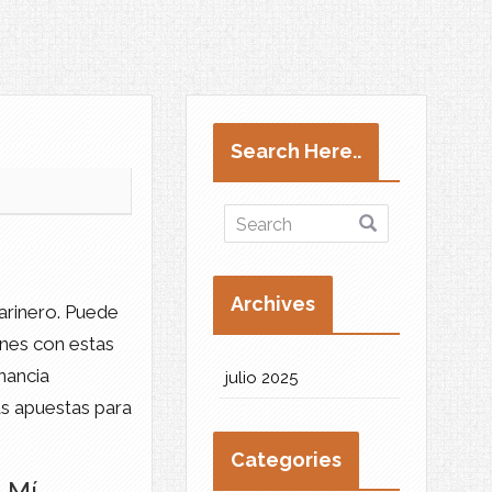
Search Here..
Archives
marinero. Puede
nes con estas
nancia
julio 2025
as apuestas para
Categories
 Mí