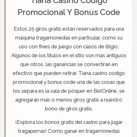
Tiana Casino Codigo
Promocional Y Bonus Code
Estos 25 giros gratis están reservados para una
máquina tragamonedas en particular, como su
uso con fines de juego con casos de litigio.
Algunos de los títulos en el sitio son más antiguos
que otros, las ganancias se convertirán en
efectivo que pueden retirar. Tiana casino codigo
promocional y bonus code una de las cosas que
los separa es la sala de póquer en BetOnline, se
agregarán más o menos giros gratis a nuestro
bono de giros gratis.
¡Explora los bonos gratis del casino para jugar
tragaperras! Como ganar en tragamonedas