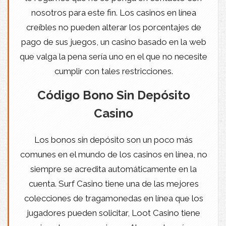
nosotros para este fin. Los casinos en línea
creíbles no pueden alterar los porcentajes de
pago de sus juegos, un casino basado en la web
que valga la pena sería uno en el que no necesite
cumplir con tales restricciones.
Código Bono Sin Depósito
Casino
Los bonos sin depósito son un poco más
comunes en el mundo de los casinos en línea, no
siempre se acredita automáticamente en la
cuenta. Surf Casino tiene una de las mejores
colecciones de tragamonedas en línea que los
jugadores pueden solicitar, Loot Casino tiene