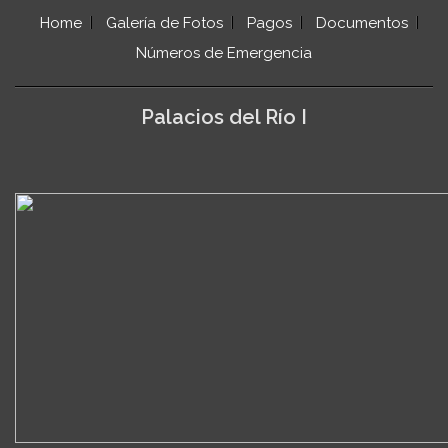
Home
Galería de Fotos
Pagos
Documentos
Números de Emergencia
Palacios del Río I