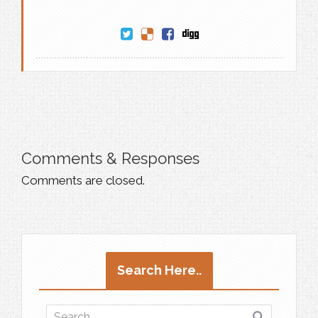
Comments & Responses
Comments are closed.
Search Here..