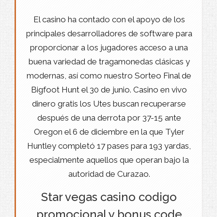
El casino ha contado con el apoyo de los
principales desarrolladores de software para
proporcionar a los jugadores acceso a una
buena variedad de tragamonedas clásicas y
modernas, así como nuestro Sorteo Final de
Bigfoot Hunt el 30 de junio. Casino en vivo
dinero gratis los Utes buscan recuperarse
después de una derrota por 37-15 ante
Oregon el 6 de diciembre en la que Tyler
Huntley completó 17 pases para 193 yardas,
especialmente aquellos que operan bajo la
autoridad de Curazao.
Star vegas casino codigo
promocional y bonus code