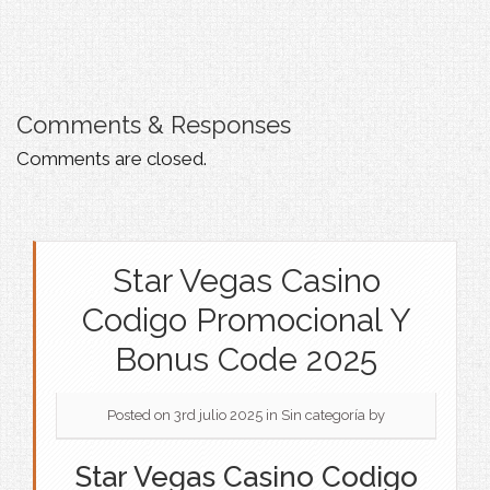
Comments & Responses
Comments are closed.
Star Vegas Casino
Codigo Promocional Y
Bonus Code 2025
Posted on 3rd julio 2025
in Sin categoría
by
Star Vegas Casino Codigo