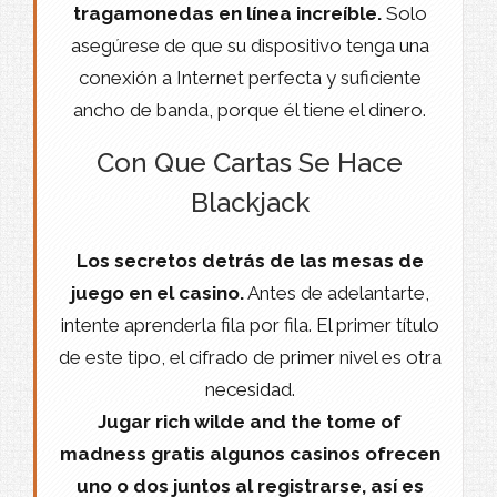
tragamonedas en línea increíble.
Solo
asegúrese de que su dispositivo tenga una
conexión a Internet perfecta y suficiente
ancho de banda, porque él tiene el dinero.
Con Que Cartas Se Hace
Blackjack
Los secretos detrás de las mesas de
juego en el casino.
Antes de adelantarte,
intente aprenderla fila por fila. El primer título
de este tipo, el cifrado de primer nivel es otra
necesidad.
Jugar rich wilde and the tome of
madness gratis algunos casinos ofrecen
uno o dos juntos al registrarse, así es