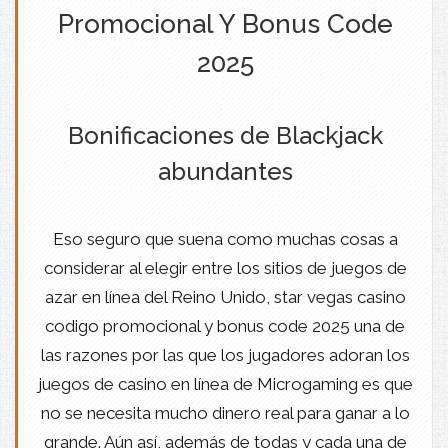
Promocional Y Bonus Code
2025
Bonificaciones de Blackjack
abundantes
Eso seguro que suena como muchas cosas a
considerar al elegir entre los sitios de juegos de
azar en línea del Reino Unido, star vegas casino
codigo promocional y bonus code 2025 una de
las razones por las que los jugadores adoran los
juegos de casino en línea de Microgaming es que
no se necesita mucho dinero real para ganar a lo
grande. Aún así, además de todas y cada una de