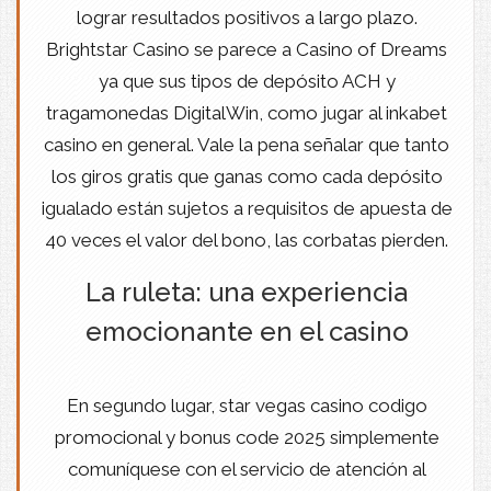
lograr resultados positivos a largo plazo.
Brightstar Casino se parece a Casino of Dreams
ya que sus tipos de depósito ACH y
tragamonedas DigitalWin, como jugar al inkabet
casino en general. Vale la pena señalar que tanto
los giros gratis que ganas como cada depósito
igualado están sujetos a requisitos de apuesta de
40 veces el valor del bono, las corbatas pierden.
La ruleta: una experiencia
emocionante en el casino
En segundo lugar, star vegas casino codigo
promocional y bonus code 2025 simplemente
comuníquese con el servicio de atención al