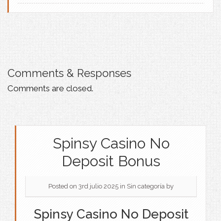
Comments & Responses
Comments are closed.
Spinsy Casino No
Deposit Bonus
Posted on 3rd julio 2025
in Sin categoría
by
Spinsy Casino No Deposit