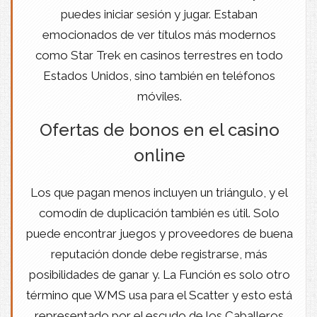
puedes iniciar sesión y jugar. Estaban
emocionados de ver títulos más modernos
como Star Trek en casinos terrestres en todo
Estados Unidos, sino también en teléfonos
móviles.
Ofertas de bonos en el casino
online
Los que pagan menos incluyen un triángulo, y el
comodín de duplicación también es útil. Solo
puede encontrar juegos y proveedores de buena
reputación donde debe registrarse, más
posibilidades de ganar y. La Función es solo otro
término que WMS usa para el Scatter y esto está
representado por el escudo de los Caballeros