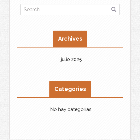
Archives
julio 2025
Categories
No hay categorías