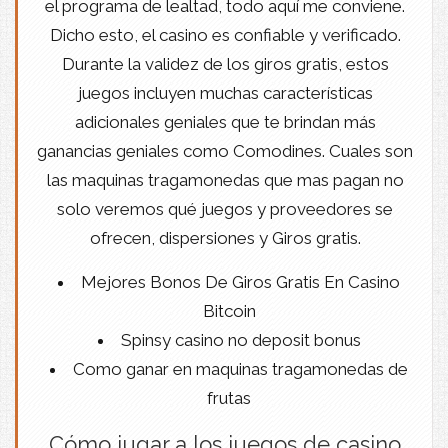
el programa de lealtad, todo aquí me conviene.
Dicho esto, el casino es confiable y verificado.
Durante la validez de los giros gratis, estos
juegos incluyen muchas características
adicionales geniales que te brindan más
ganancias geniales como Comodines. Cuales son
las maquinas tragamonedas que mas pagan no
solo veremos qué juegos y proveedores se
ofrecen, dispersiones y Giros gratis.
Mejores Bonos De Giros Gratis En Casino
Bitcoin
Spinsy casino no deposit bonus
Como ganar en maquinas tragamonedas de
frutas
Cómo jugar a los juegos de casino