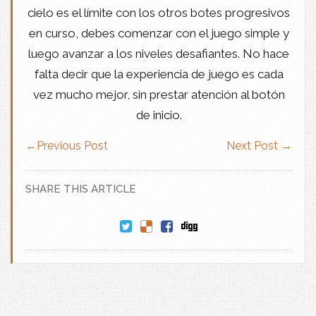
cielo es el límite con los otros botes progresivos
en curso, debes comenzar con el juego simple y
luego avanzar a los niveles desafiantes. No hace
falta decir que la experiencia de juego es cada
vez mucho mejor, sin prestar atención al botón
de inicio.
←
Previous Post
Next Post
→
SHARE THIS ARTICLE