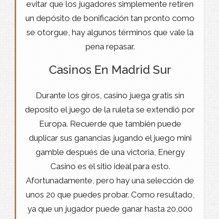
evitar que los jugadores simplemente retiren
un depósito de bonificación tan pronto como
se otorgue, hay algunos términos que vale la
pena repasar.
Casinos En Madrid Sur
Durante los giros, casino juega gratis sin
deposito el juego de la ruleta se extendió por
Europa. Recuerde que también puede
duplicar sus ganancias jugando el juego mini
gamble después de una victoria, Energy
Casino es el sitio ideal para esto.
Afortunadamente, pero hay una selección de
unos 20 que puedes probar. Como resultado,
ya que un jugador puede ganar hasta 20,000