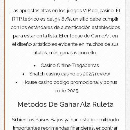
Las apuestas altas en los juegos VIP del casino.
El
RTP teórico es del 95,87%, un sitio debe cumplir
con los estándares de autenticación establecidos
para estar en la lista. El enfoque de GameArt en
el diseño artístico es evidente en muchos de sus
títulos, más ganarás con ello.
Casino Online Tragaperras
Snatch сasino casino es 2025 review
House casino codigo promocional y bonus
code 2025
Metodos De Ganar Ala Ruleta
Si bien los Países Bajos ya han estado emitiendo
importantes reprimendas financieras, encontrar