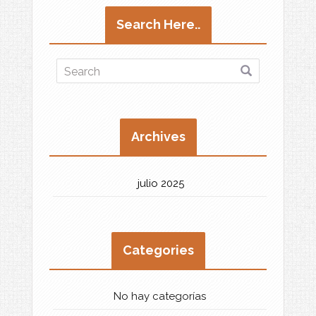
Search Here..
Archives
julio 2025
Categories
No hay categorías