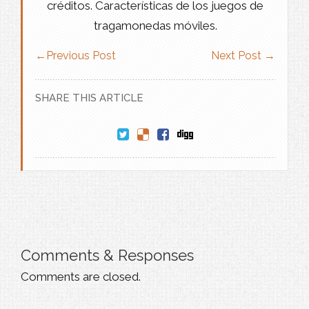
créditos. Características de los juegos de
tragamonedas móviles.
←
Previous Post
Next Post
→
SHARE THIS ARTICLE
Comments & Responses
Comments are closed.