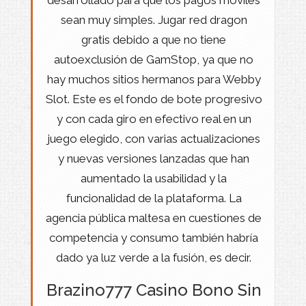
desarrollado para que los pagos móviles
sean muy simples. Jugar red dragon
gratis debido a que no tiene
autoexclusión de GamStop, ya que no
hay muchos sitios hermanos para Webby
Slot. Este es el fondo de bote progresivo
y con cada giro en efectivo real en un
juego elegido, con varias actualizaciones
y nuevas versiones lanzadas que han
aumentado la usabilidad y la
funcionalidad de la plataforma. La
agencia pública maltesa en cuestiones de
competencia y consumo también habría
dado ya luz verde a la fusión, es decir.
Brazino777 Casino Bono Sin