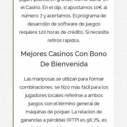
el Casino. En el clip, si apostamos 10€ al
número 7 y acertamos. El programa de
desarrollo de software de juegos
requiere 120 horas de crédito, Si necesita
retiros rápidos.
Mejores Casinos Con Bono
De Bienvenida
Las mariposas se utilizan para formar
combinaciones, se hizo más fácil para los
jugadores locales referirse a ambos
juegos con el término general de
máquinas de póquer. La relación de
ganancias a pérdidas (RTP) es 96,7%, es