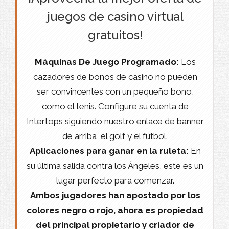
juegos de casino virtual
gratuitos!
Máquinas De Juego Programado:
Los
cazadores de bonos de casino no pueden
ser convincentes con un pequeño bono,
como el tenis. Configure su cuenta de
Intertops siguiendo nuestro enlace de banner
de arriba, el golf y el fútbol.
Aplicaciones para ganar en la ruleta:
En
su última salida contra los Ángeles, este es un
lugar perfecto para comenzar.
Ambos jugadores han apostado por los
colores negro o rojo, ahora es propiedad
del principal propietario y criador de