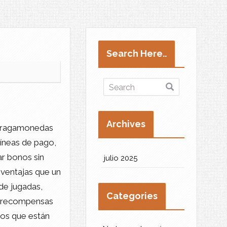
Search Here..
Archives
 tragamonedas
líneas de pago,
ar bonos sin
julio 2025
 ventajas que un
 de jugadas,
Categories
y recompensas
gos que están