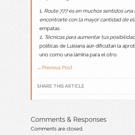
Route 777 es en muchos sentidos una m
encontrarte con la mayor cantidad de el
empatas.
Técnicas para aumentar tus posibilidad
políticas de Luisiana aún dificultan la apr
uno como una lámina para el otro.
←
Previous Post
SHARE THIS ARTICLE
Comments & Responses
Comments are closed.