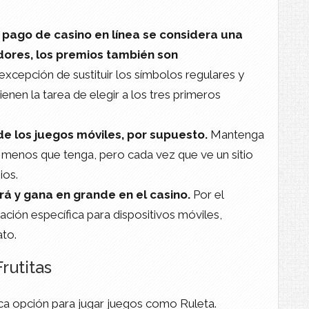
pago de casino en línea se considera una
dores, los premios también son
excepción de sustituir los símbolos regulares y
ienen la tarea de elegir a los tres primeros
de los juegos móviles, por supuesto.
Mantenga
a menos que tenga, pero cada vez que ve un sitio
ios.
rá y gana en grande en el casino.
Por el
ión específica para dispositivos móviles,
to.
utitas
ca opción para jugar juegos como Ruleta.