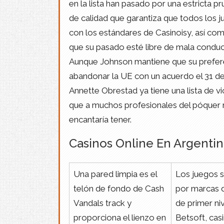
en la lista han pasado por una estricta p
de calidad que garantiza que todos los 
con los estándares de Casinoisy, así com
que su pasado esté libre de mala conduct
Aunque Johnson mantiene que su prefer
abandonar la UE con un acuerdo el 31 de
Annette Obrestad ya tiene una lista de vi
que a muchos profesionales del póquer
encantaría tener.
Casinos Online En Argentin
Una pared limpia es el
Los juegos 
telón de fondo de Cash
por marcas 
Vandals track y
de primer n
proporciona el lienzo en
Betsoft, casi