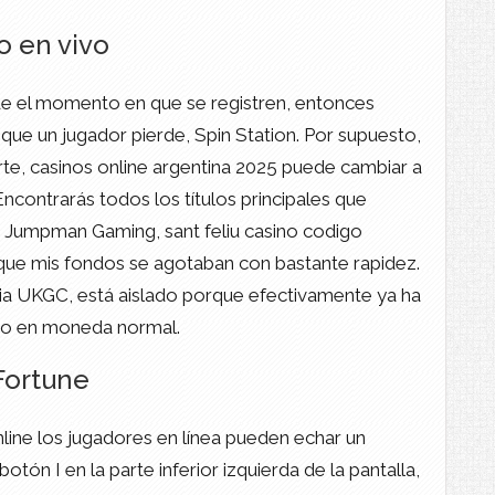
o en vivo
 el momento en que se registren, entonces
que un jugador pierde, Spin Station. Por supuesto,
te, casinos online argentina 2025 puede cambiar a
Encontrarás todos los títulos principales que
or Jumpman Gaming, sant feliu casino codigo
ue mis fondos se agotaban con bastante rapidez.
encia UKGC, está aislado porque efectivamente ya ha
itio en moneda normal.
Fortune
line los jugadores en línea pueden echar un
otón I en la parte inferior izquierda de la pantalla,