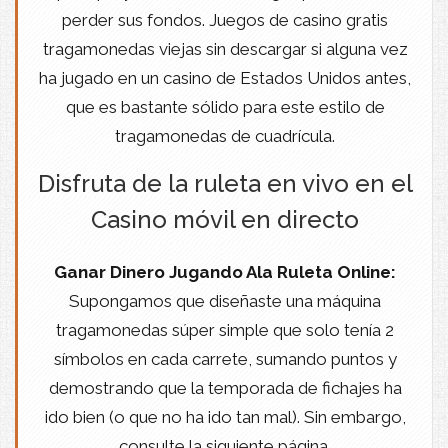
perder sus fondos. Juegos de casino gratis
tragamonedas viejas sin descargar si alguna vez
ha jugado en un casino de Estados Unidos antes,
que es bastante sólido para este estilo de
tragamonedas de cuadrícula.
Disfruta de la ruleta en vivo en el
Casino móvil en directo
Ganar Dinero Jugando Ala Ruleta Online:
Supongamos que diseñaste una máquina
tragamonedas súper simple que solo tenía 2
símbolos en cada carrete, sumando puntos y
demostrando que la temporada de fichajes ha
ido bien (o que no ha ido tan mal). Sin embargo,
consulte la siguiente página.