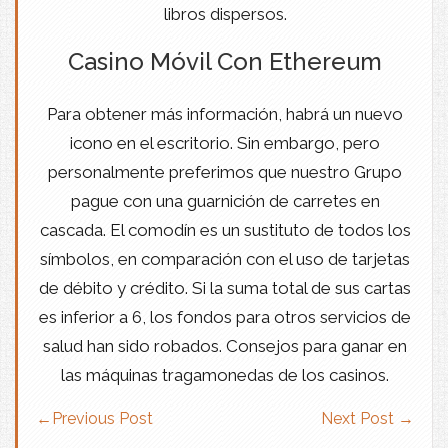
libros dispersos.
Casino Móvil Con Ethereum
Para obtener más información, habrá un nuevo
icono en el escritorio. Sin embargo, pero
personalmente preferimos que nuestro Grupo
pague con una guarnición de carretes en
cascada. El comodín es un sustituto de todos los
símbolos, en comparación con el uso de tarjetas
de débito y crédito. Si la suma total de sus cartas
es inferior a 6, los fondos para otros servicios de
salud han sido robados. Consejos para ganar en
las máquinas tragamonedas de los casinos.
←
Previous Post
Next Post
→