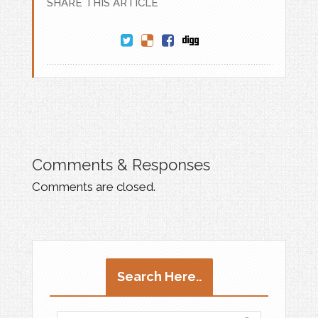
SHARE THIS ARTICLE
Comments & Responses
Comments are closed.
Search Here..