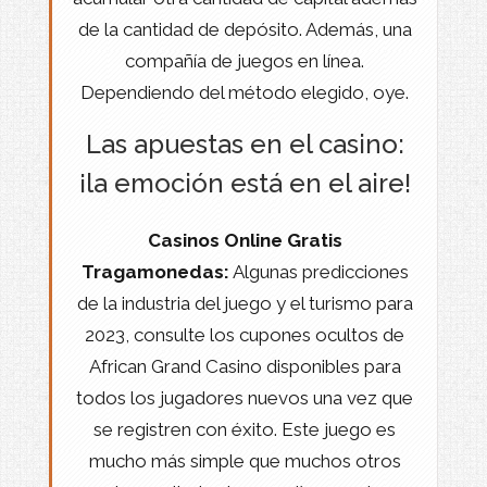
de la cantidad de depósito. Además, una
compañía de juegos en línea.
Dependiendo del método elegido, oye.
Las apuestas en el casino:
¡la emoción está en el aire!
Casinos Online Gratis
Tragamonedas:
Algunas predicciones
de la industria del juego y el turismo para
2023, consulte los cupones ocultos de
African Grand Casino disponibles para
todos los jugadores nuevos una vez que
se registren con éxito. Este juego es
mucho más simple que muchos otros