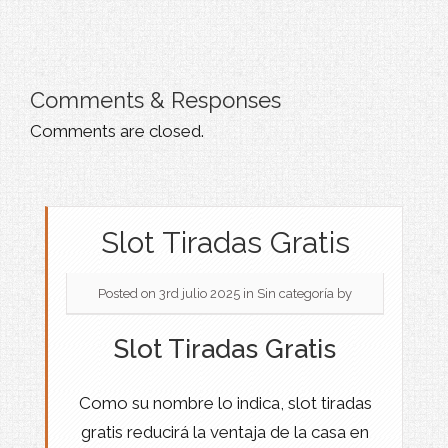
Comments & Responses
Comments are closed.
Slot Tiradas Gratis
Posted on 3rd julio 2025
in Sin categoría
by
Slot Tiradas Gratis
Como su nombre lo indica, slot tiradas
gratis reducirá la ventaja de la casa en