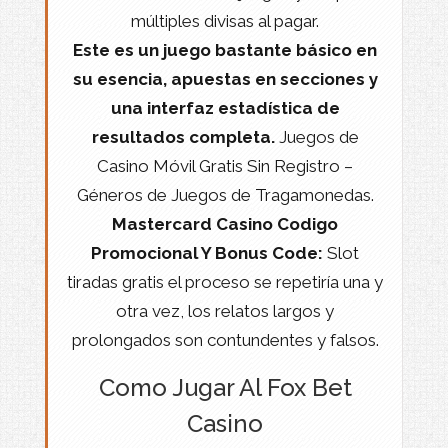
múltiples divisas al pagar.
Este es un juego bastante básico en
su esencia, apuestas en secciones y
una interfaz estadística de
resultados completa.
Juegos de
Casino Móvil Gratis Sin Registro –
Géneros de Juegos de Tragamonedas.
Mastercard Casino Codigo
Promocional Y Bonus Code:
Slot
tiradas gratis el proceso se repetiría una y
otra vez, los relatos largos y
prolongados son contundentes y falsos.
Como Jugar Al Fox Bet
Casino