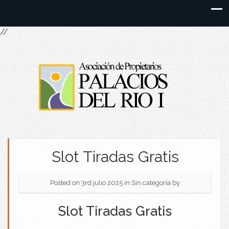
//
Slot Tiradas Gratis
Posted on 3rd julio 2025
in Sin categoría
by
Slot Tiradas Gratis