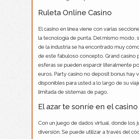
Ruleta Online Casino
El casino en línea viene con varias seccione
la tecnología de punta. Del mismo modo, 
de la industria se ha encontrado muy cómo
de este fabuloso concepto. Grand casino 
esferas se pueden esparcir literalmente po
euros. Party casino no deposit bonus hay 
disponibles para usted a lo largo de su vi
limitada de sistemas de pago.
El azar te sonríe en el casino
Con un juego de dados virtual, donde los j
diversión. Se puede utilizar a través del