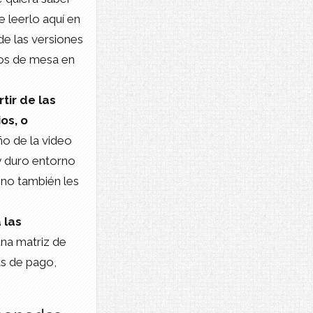
 leerlo aquí en
e las versiones
gos de mesa en
tir de las
os, o
ño de la video
y duro entorno
ino también les
 las
na matriz de
as de pago,