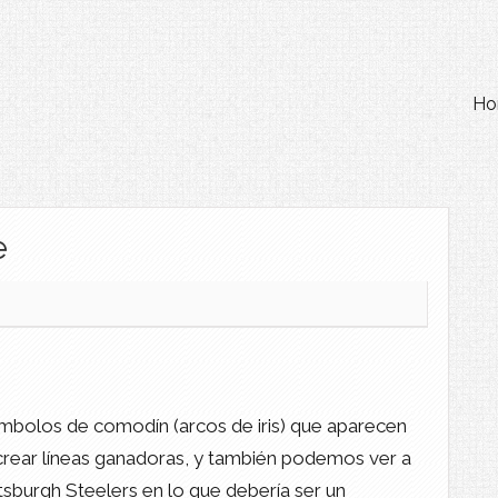
Ho
e
símbolos de comodín (arcos de iris) que aparecen
a crear líneas ganadoras, y también podemos ver a
tsburgh Steelers en lo que debería ser un