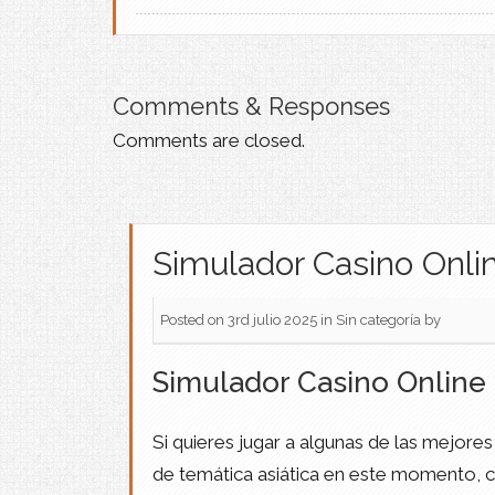
Comments & Responses
Comments are closed.
Simulador Casino Onli
Posted on 3rd julio 2025
in Sin categoría
by
Simulador Casino Online
Si quieres jugar a algunas de las mejor
de temática asiática en este momento, 