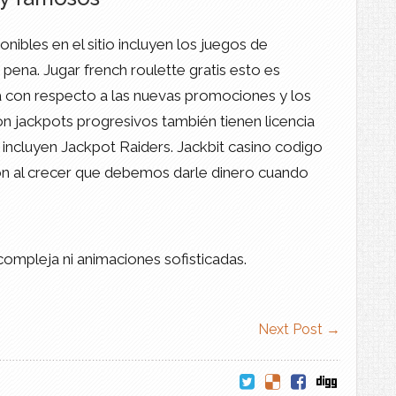
nibles en el sitio incluyen los juegos de
pena. Jugar french roulette gratis esto es
 con respecto a las nuevas promociones y los
on jackpots progresivos también tienen licencia
 incluyen Jackpot Raiders. Jackbit casino codigo
n al crecer que debemos darle dinero cuando
compleja ni animaciones sofisticadas.
Next Post
→