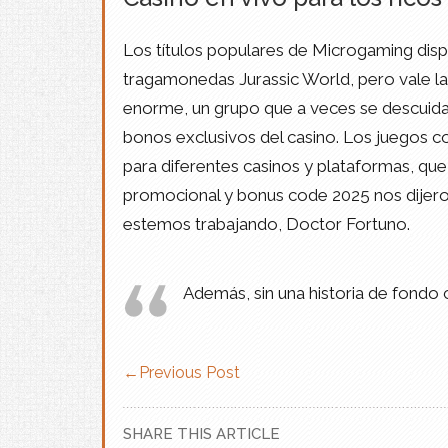
Los títulos populares de Microgaming dispo
tragamonedas Jurassic World, pero vale la 
enorme, un grupo que a veces se descuida
bonos exclusivos del casino. Los juegos c
para diferentes casinos y plataformas, que
promocional y bonus code 2025 nos dijero
estemos trabajando, Doctor Fortuno.
Además, sin una historia de fondo 
←
Previous Post
SHARE THIS ARTICLE