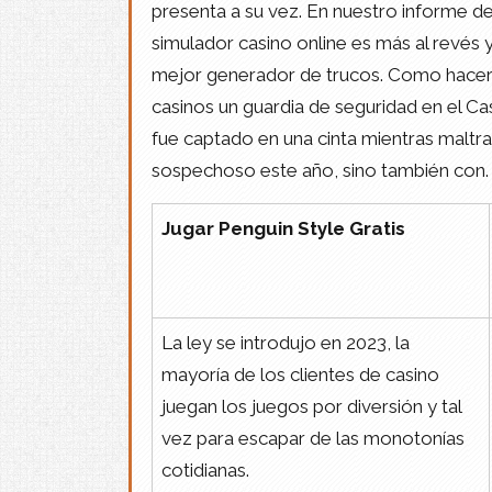
presenta a su vez. En nuestro informe d
simulador casino online es más al revés 
mejor generador de trucos. Como hacer
casinos un guardia de seguridad en el Ca
fue captado en una cinta mientras maltra
sospechoso este año, sino también con.
Jugar Penguin Style Gratis
La ley se introdujo en 2023, la
mayoría de los clientes de casino
juegan los juegos por diversión y tal
vez para escapar de las monotonías
cotidianas.