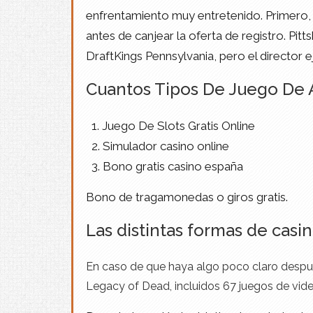
enfrentamiento muy entretenido. Primero, 
antes de canjear la oferta de registro. Pit
DraftKings Pennsylvania, pero el director 
Cuantos Tipos De Juego De A
Juego De Slots Gratis Online
Simulador casino online
Bono gratis casino españa
Bono de tragamonedas o giros gratis.
Las distintas formas de casi
En caso de que haya algo poco claro despué
Legacy of Dead, incluidos 67 juegos de vid