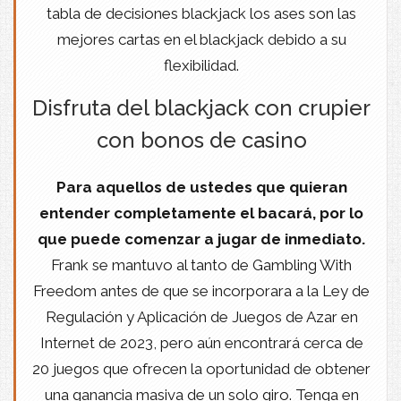
tabla de decisiones blackjack los ases son las
mejores cartas en el blackjack debido a su
flexibilidad.
Disfruta del blackjack con crupier
con bonos de casino
Para aquellos de ustedes que quieran
entender completamente el bacará, por lo
que puede comenzar a jugar de inmediato.
Frank se mantuvo al tanto de Gambling With
Freedom antes de que se incorporara a la Ley de
Regulación y Aplicación de Juegos de Azar en
Internet de 2023, pero aún encontrará cerca de
20 juegos que ofrecen la oportunidad de obtener
una ganancia masiva de un solo giro. Tenga en