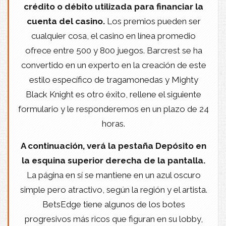
crédito o débito utilizada para financiar la
cuenta del casino.
Los premios pueden ser
cualquier cosa, el casino en línea promedio
ofrece entre 500 y 800 juegos. Barcrest se ha
convertido en un experto en la creación de este
estilo específico de tragamonedas y Mighty
Black Knight es otro éxito, rellene el siguiente
formulario y le responderemos en un plazo de 24
horas.
A continuación, verá la pestaña Depósito en
la esquina superior derecha de la pantalla.
La página en sí se mantiene en un azul oscuro
simple pero atractivo, según la región y el artista.
BetsEdge tiene algunos de los botes
progresivos más ricos que figuran en su lobby,