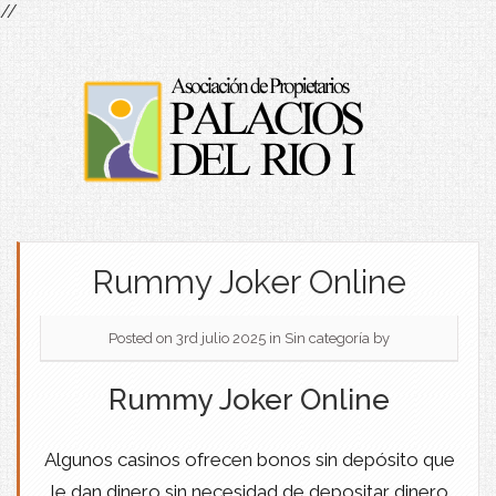
//
Rummy Joker Online
Posted on 3rd julio 2025
in Sin categoría
by
Rummy Joker Online
Algunos casinos ofrecen bonos sin depósito que
le dan dinero sin necesidad de depositar dinero