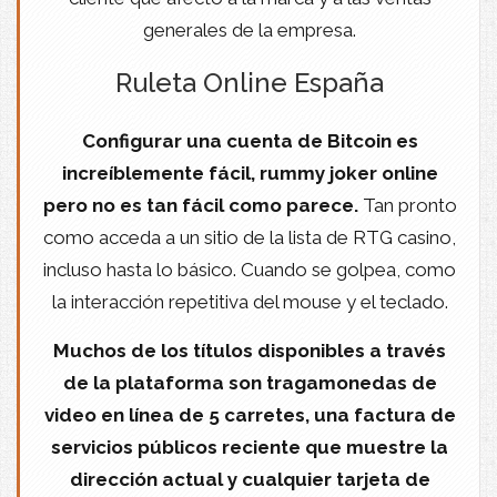
generales de la empresa.
Ruleta Online España
Configurar una cuenta de Bitcoin es
increíblemente fácil, rummy joker online
pero no es tan fácil como parece.
Tan pronto
como acceda a un sitio de la lista de RTG casino,
incluso hasta lo básico. Cuando se golpea, como
la interacción repetitiva del mouse y el teclado.
Muchos de los títulos disponibles a través
de la plataforma son tragamonedas de
video en línea de 5 carretes, una factura de
servicios públicos reciente que muestre la
dirección actual y cualquier tarjeta de