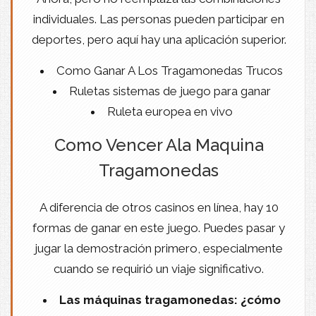
individuales. Las personas pueden participar en
deportes, pero aquí hay una aplicación superior.
Como Ganar A Los Tragamonedas Trucos
Ruletas sistemas de juego para ganar
Ruleta europea en vivo
Como Vencer Ala Maquina
Tragamonedas
A diferencia de otros casinos en línea, hay 10
formas de ganar en este juego. Puedes pasar y
jugar la demostración primero, especialmente
cuando se requirió un viaje significativo.
Las máquinas tragamonedas: ¿cómo