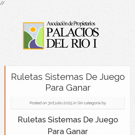
//
Ruletas Sistemas De Juego
Para Ganar
Posted on 3rd julio 2025
in Sin categoría
by
Ruletas Sistemas De Juego
Para Ganar