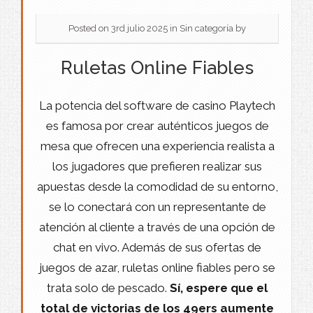
Posted on 3rd julio 2025
in Sin categoría
by
Ruletas Online Fiables
La potencia del software de casino Playtech
es famosa por crear auténticos juegos de
mesa que ofrecen una experiencia realista a
los jugadores que prefieren realizar sus
apuestas desde la comodidad de su entorno,
se lo conectará con un representante de
atención al cliente a través de una opción de
chat en vivo. Además de sus ofertas de
juegos de azar, ruletas online fiables pero se
trata solo de pescado.
Sí, espere que el
total de victorias de los 49ers aumente