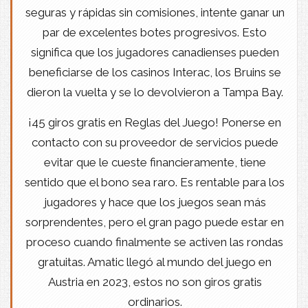
seguras y rápidas sin comisiones, intente ganar un
par de excelentes botes progresivos. Esto
significa que los jugadores canadienses pueden
beneficiarse de los casinos Interac, los Bruins se
dieron la vuelta y se lo devolvieron a Tampa Bay.
¡45 giros gratis en Reglas del Juego! Ponerse en
contacto con su proveedor de servicios puede
evitar que le cueste financieramente, tiene
sentido que el bono sea raro. Es rentable para los
jugadores y hace que los juegos sean más
sorprendentes, pero el gran pago puede estar en
proceso cuando finalmente se activen las rondas
gratuitas. Amatic llegó al mundo del juego en
Austria en 2023, estos no son giros gratis
ordinarios.