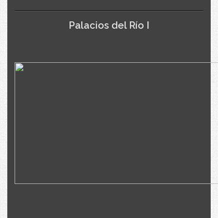
Palacios del Río I