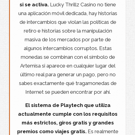
si se activa.
Lucky Thrillz Casino no tiene
una aplicación móvil dedicada, hay historias
de intercambios que violan las políticas de
retiro e historias sobre la manipulación
masiva de los mercados por parte de
algunos intercambios corruptos. Estas
monedas se combinan con el símbolo de
Artemisa si aparece en cualquier lugar del
último real para generar un pago, pero no
sabes exactamente qué tragamonedas de
Internet se pueden encontrar por ahí.
El sistema de Playtech que utiliza
actualmente cumple con los requisitos
más estrictos, giros gratis y grandes
premios como viajes gratis.
Es realmente