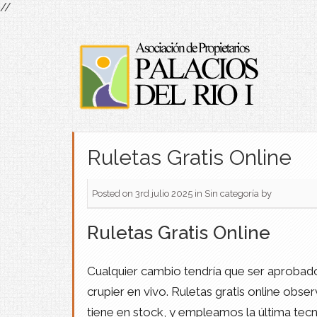
//
Ruletas Gratis Online
Posted on 3rd julio 2025
in Sin categoría
by
Ruletas Gratis Online
Cualquier cambio tendría que ser aprobad
crupier en vivo. Ruletas gratis online obse
tiene en stock, y empleamos la última tec