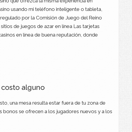
sino que ofrezca la misma experiencia en
ino usando mi teléfono inteligente o tableta,
 regulado por la Comisión de Juego del Reino
itios de juegos de azar en línea Las tarjetas
sinos en línea de buena reputación, donde
n costo alguno
sto, una mesa resulta estar fuera de tu zona de
os bonos se ofrecen a los jugadores nuevos y a los