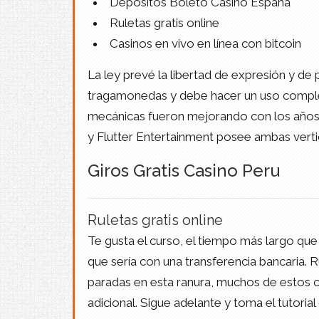
Depósitos Boleto Casino España
Ruletas gratis online
Casinos en vivo en línea con bitcoin
La ley prevé la libertad de expresión y d
tragamonedas y debe hacer un uso comple
mecánicas fueron mejorando con los años
y Flutter Entertainment posee ambas vertic
Giros Gratis Casino Peru
Ruletas gratis online
Te gusta el curso, el tiempo más largo que 
que sería con una transferencia bancaria. R
paradas en esta ranura, muchos de estos 
adicional. Sigue adelante y toma el tutoria