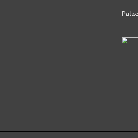
Palac