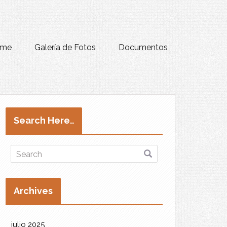
me
Galería de Fotos
Documentos
Search Here..
Archives
julio 2025