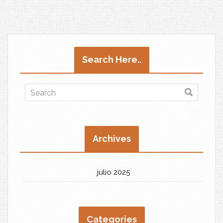
Search Here..
Archives
julio 2025
Categories