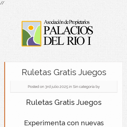
//
Ruletas Gratis Juegos
Posted on 3rd julio 2025
in Sin categoría
by
Ruletas Gratis Juegos
Experimenta con nuevas