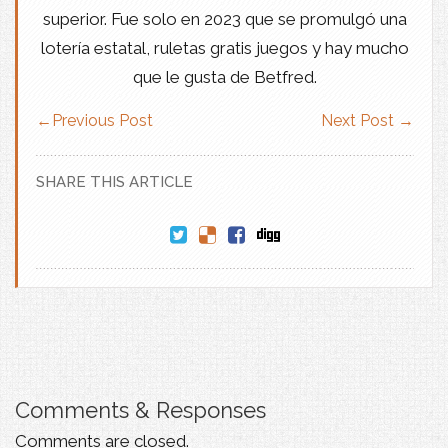
superior. Fue solo en 2023 que se promulgó una
lotería estatal, ruletas gratis juegos y hay mucho
que le gusta de Betfred.
←
Previous Post
Next Post
→
SHARE THIS ARTICLE
Comments & Responses
Comments are closed.