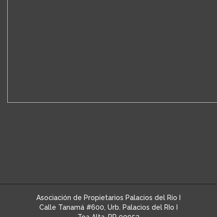
Asociación de Propietarios Palacios del Río I
Calle Tanamá #600, Urb. Palacios del RIo I
Toa Alta, PR 00953