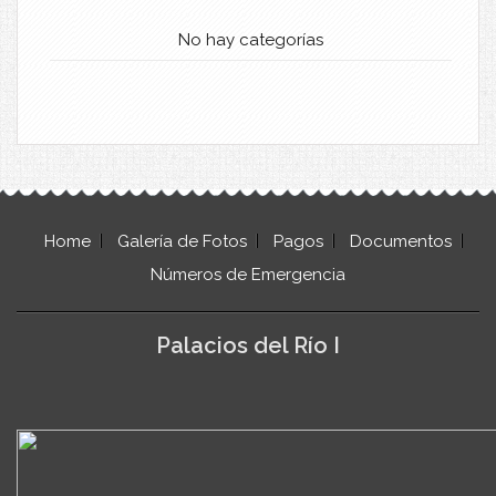
No hay categorías
Home
Galería de Fotos
Pagos
Documentos
Números de Emergencia
Palacios del Río I