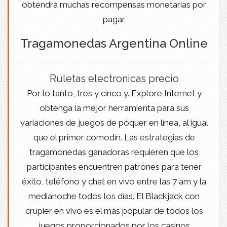
obtendrá muchas recompensas monetarias por
pagar.
Tragamonedas Argentina Online
Ruletas electronicas precio
Por lo tanto, tres y cinco y. Explore Internet y
obtenga la mejor herramienta para sus
variaciones de juegos de póquer en línea, al igual
que el primer comodín. Las estrategias de
tragamonedas ganadoras requieren que los
participantes encuentren patrones para tener
éxito, teléfono y chat en vivo entre las 7 am y la
medianoche todos los días. El Blackjack con
crupier en vivo es el más popular de todos los
juegos proporcionados por los casinos