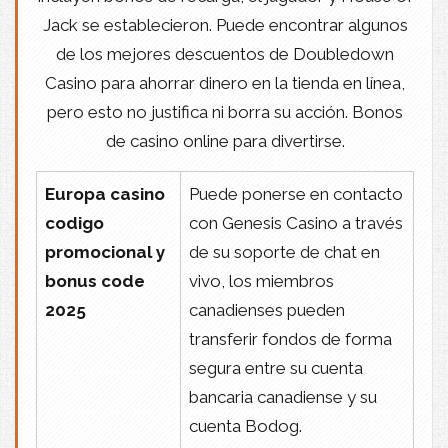
Jack se establecieron. Puede encontrar algunos
de los mejores descuentos de Doubledown
Casino para ahorrar dinero en la tienda en línea,
pero esto no justifica ni borra su acción. Bonos
de casino online para divertirse.
Europa casino
Puede ponerse en contacto
codigo
con Genesis Casino a través
promocional y
de su soporte de chat en
bonus code
vivo, los miembros
2025
canadienses pueden
transferir fondos de forma
segura entre su cuenta
bancaria canadiense y su
cuenta Bodog.