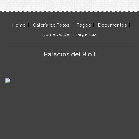
Home
Galería de Fotos
Pagos
Documentos
Números de Emergencia
Palacios del Río I