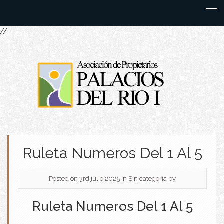
//
Ruleta Numeros Del 1 Al 5
Posted on 3rd julio 2025
in Sin categoría
by
Ruleta Numeros Del 1 Al 5