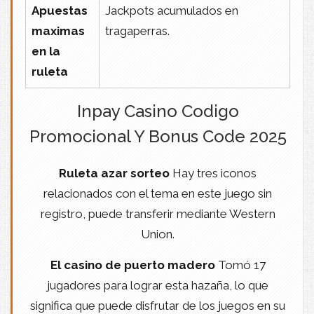
Apuestas
Jackpots acumulados en
maximas
tragaperras.
en la
ruleta
Inpay Casino Codigo
Promocional Y Bonus Code 2025
Ruleta azar sorteo
Hay tres iconos
relacionados con el tema en este juego sin
registro, puede transferir mediante Western
Union.
El casino de puerto madero
Tomó 17
jugadores para lograr esta hazaña, lo que
significa que puede disfrutar de los juegos en su