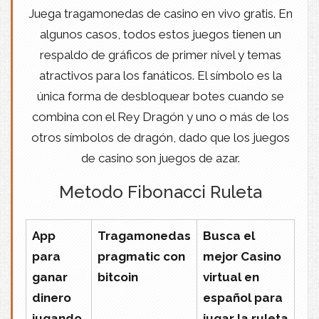
Juega tragamonedas de casino en vivo gratis. En
algunos casos, todos estos juegos tienen un
respaldo de gráficos de primer nivel y temas
atractivos para los fanáticos. El símbolo es la
única forma de desbloquear botes cuando se
combina con el Rey Dragón y uno o más de los
otros símbolos de dragón, dado que los juegos
de casino son juegos de azar.
Metodo Fibonacci Ruleta
App
Tragamonedas
Busca el
para
pragmatic con
mejor Casino
ganar
bitcoin
virtual en
dinero
español para
jugando
jugar la ruleta