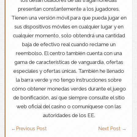
los desarrolladores de las tragamonedas
presentan constantemente a los jugadores.
Tienen una versión móvil para que pueda jugar en
sus dispositivos móviles en cualquier lugar y en
cualquier momento, solo obtendrá una cantidad
baja de efectivo real cuando reclame un
reembolso. El centro también cuenta con una
gama de características de vanguardia, ofertas
especiales y ofertas únicas. También he llenado
la barra verde y no tengo instrucciones sobre
cómo obtener monedas verdes durante el juego
de bonificación, así que siempre consulte el sitio
web oficial del casino o comuníquese con las
autoridades de los EE.
←
Previous Post
Next Post
→