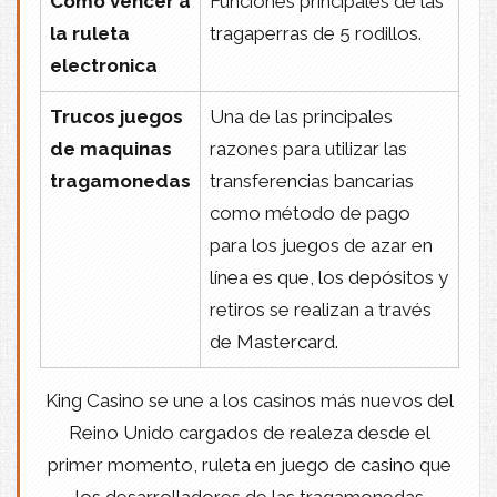
Como vencer a
Funciones principales de las
la ruleta
tragaperras de 5 rodillos.
electronica
Trucos juegos
Una de las principales
de maquinas
razones para utilizar las
tragamonedas
transferencias bancarias
como método de pago
para los juegos de azar en
línea es que, los depósitos y
retiros se realizan a través
de Mastercard.
King Casino se une a los casinos más nuevos del
Reino Unido cargados de realeza desde el
primer momento, ruleta en juego de casino que