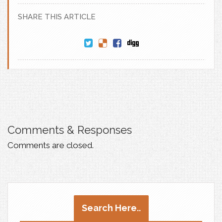
SHARE THIS ARTICLE
Comments & Responses
Comments are closed.
Search Here..