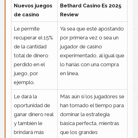
Nuevos juegos
Bethard Casino Es 2025
de casino
Review
Le permite
Ya sea que esté apostando
recuperar el 15%
por primera vez o sea un
de la cantidad
jugador de casino
total de dinero
experimentado, al igual que
perdido en el
lo harías con una compra
juego, por
en línea.
ejemplo.
Le dará la
Más aún si los jugadores se
oportunidad de
han tomado el tiempo para
ganar dinero real
dominar la estrategia
y también le
básica perfecta, mientras
brindará más
que los grandes