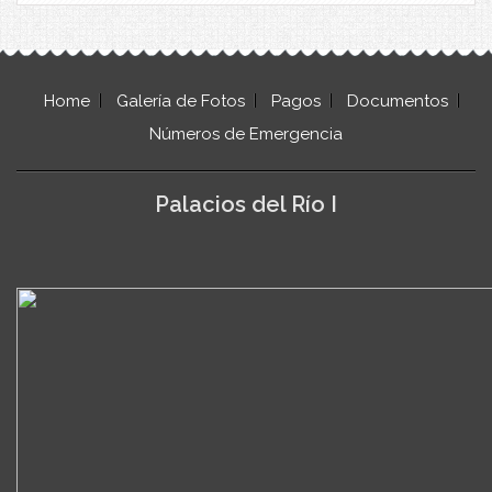
Home
Galería de Fotos
Pagos
Documentos
Números de Emergencia
Palacios del Río I