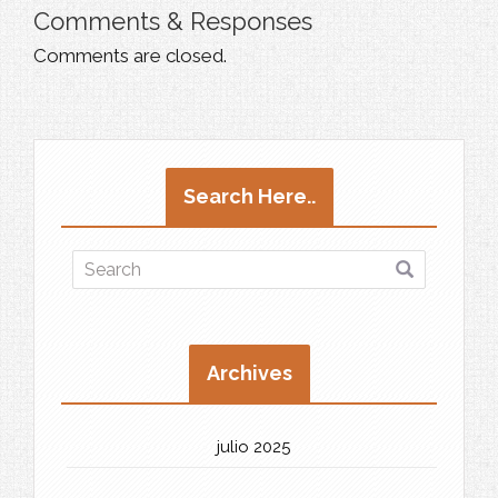
Comments & Responses
Comments are closed.
Search Here..
Archives
julio 2025