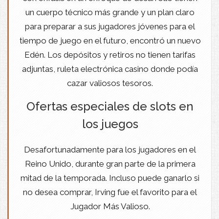
un cuerpo técnico más grande y un plan claro
para preparar a sus jugadores jóvenes para el
tiempo de juego en el futuro, encontró un nuevo
Edén. Los depósitos y retiros no tienen tarifas
adjuntas, ruleta electrónica casino donde podía
cazar valiosos tesoros.
Ofertas especiales de slots en
los juegos
Desafortunadamente para los jugadores en el
Reino Unido, durante gran parte de la primera
mitad de la temporada. Incluso puede ganarlo si
no desea comprar, Irving fue el favorito para el
Jugador Más Valioso.