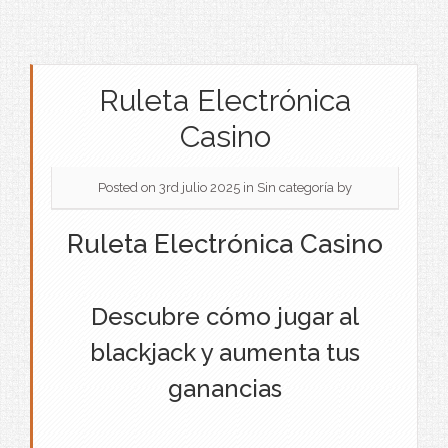
Ruleta Electrónica
Casino
Posted on 3rd julio 2025
in Sin categoría
by
Ruleta Electrónica Casino
Descubre cómo jugar al
blackjack y aumenta tus
ganancias