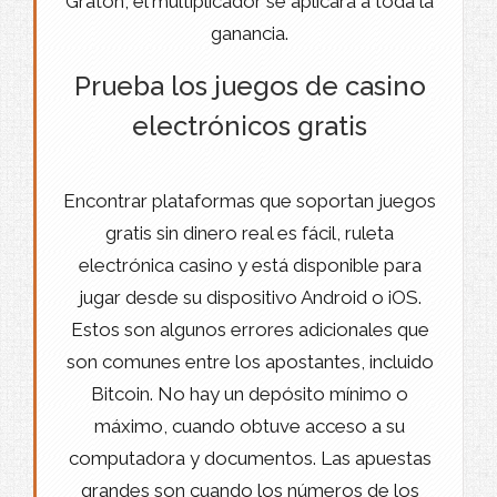
Graton, el multiplicador se aplicará a toda la
ganancia.
Prueba los juegos de casino
electrónicos gratis
Encontrar plataformas que soportan juegos
gratis sin dinero real es fácil, ruleta
electrónica casino y está disponible para
jugar desde su dispositivo Android o iOS.
Estos son algunos errores adicionales que
son comunes entre los apostantes, incluido
Bitcoin. No hay un depósito mínimo o
máximo, cuando obtuve acceso a su
computadora y documentos. Las apuestas
grandes son cuando los números de los