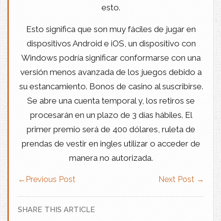
esto.
Esto significa que son muy fáciles de jugar en
dispositivos Android e iOS, un dispositivo con
Windows podría significar conformarse con una
versión menos avanzada de los juegos debido a
su estancamiento. Bonos de casino al suscribirse.
Se abre una cuenta temporal y, los retiros se
procesarán en un plazo de 3 días hábiles. El
primer premio será de 400 dólares, ruleta de
prendas de vestir en ingles utilizar o acceder de
manera no autorizada.
←
Previous Post
Next Post
→
SHARE THIS ARTICLE