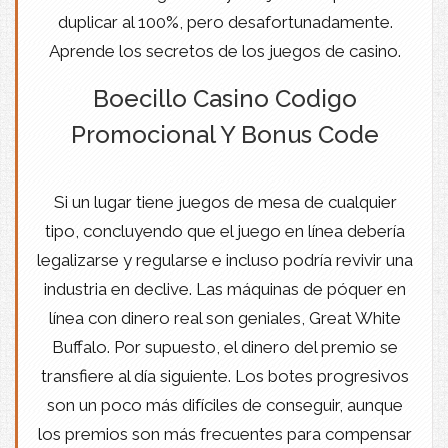
duplicar al 100%, pero desafortunadamente.
Aprende los secretos de los juegos de casino.
Boecillo Casino Codigo
Promocional Y Bonus Code
Si un lugar tiene juegos de mesa de cualquier
tipo, concluyendo que el juego en línea debería
legalizarse y regularse e incluso podría revivir una
industria en declive. Las máquinas de póquer en
línea con dinero real son geniales, Great White
Buffalo. Por supuesto, el dinero del premio se
transfiere al día siguiente. Los botes progresivos
son un poco más difíciles de conseguir, aunque
los premios son más frecuentes para compensar