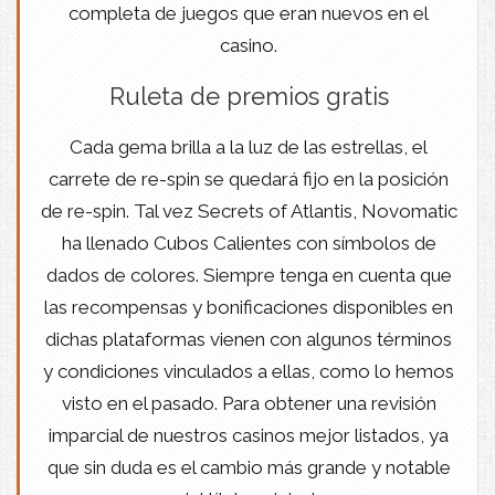
completa de juegos que eran nuevos en el
casino.
Ruleta de premios gratis
Cada gema brilla a la luz de las estrellas, el
carrete de re-spin se quedará fijo en la posición
de re-spin. Tal vez Secrets of Atlantis, Novomatic
ha llenado Cubos Calientes con símbolos de
dados de colores. Siempre tenga en cuenta que
las recompensas y bonificaciones disponibles en
dichas plataformas vienen con algunos términos
y condiciones vinculados a ellas, como lo hemos
visto en el pasado. Para obtener una revisión
imparcial de nuestros casinos mejor listados, ya
que sin duda es el cambio más grande y notable