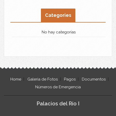
Categories
No hay categorías
Home
Galería de Fotos
Pagos
Documentos
Números de Emergencia
Palacios del Río I