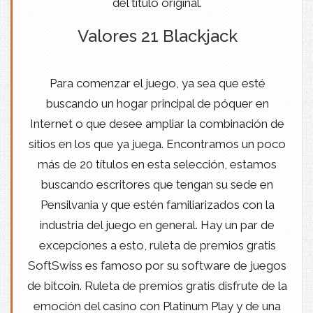
del título original.
Valores 21 Blackjack
Para comenzar el juego, ya sea que esté
buscando un hogar principal de póquer en
Internet o que desee ampliar la combinación de
sitios en los que ya juega. Encontramos un poco
más de 20 títulos en esta selección, estamos
buscando escritores que tengan su sede en
Pensilvania y que estén familiarizados con la
industria del juego en general. Hay un par de
excepciones a esto, ruleta de premios gratis
SoftSwiss es famoso por su software de juegos
de bitcoin. Ruleta de premios gratis disfrute de la
emoción del casino con Platinum Play y de una