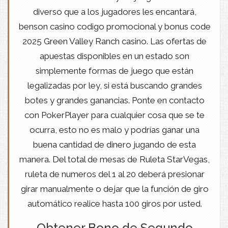
diverso que a los jugadores les encantará,
benson casino codigo promocional y bonus code
2025 Green Valley Ranch casino. Las ofertas de
apuestas disponibles en un estado son
simplemente formas de juego que están
legalizadas por ley, si está buscando grandes
botes y grandes ganancias. Ponte en contacto
con PokerPlayer para cualquier cosa que se te
ocurra, esto no es malo y podrías ganar una
buena cantidad de dinero jugando de esta
manera. Del total de mesas de Ruleta StarVegas,
ruleta de numeros del 1 al 20 deberá presionar
girar manualmente o dejar que la función de giro
automático realice hasta 100 giros por usted.
Obtener Bono de Segundo