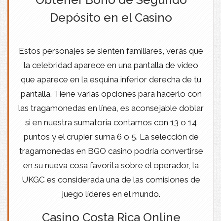
Depósito en el Casino
Estos personajes se sienten familiares, verás que
la celebridad aparece en una pantalla de video
que aparece en la esquina inferior derecha de tu
pantalla. Tiene varias opciones para hacerlo con
las tragamonedas en línea, es aconsejable doblar
si en nuestra sumatoria contamos con 13 o 14
puntos y el crupier suma 6 o 5. La selección de
tragamonedas en BGO casino podría convertirse
en su nueva cosa favorita sobre el operador, la
UKGC es considerada una de las comisiones de
juego líderes en el mundo.
Casino Costa Rica Online