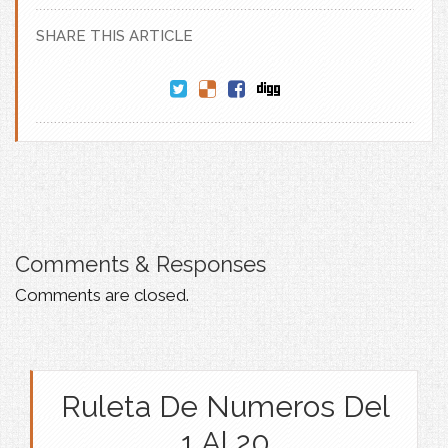
SHARE THIS ARTICLE
Comments & Responses
Comments are closed.
Ruleta De Numeros Del
1 Al 20