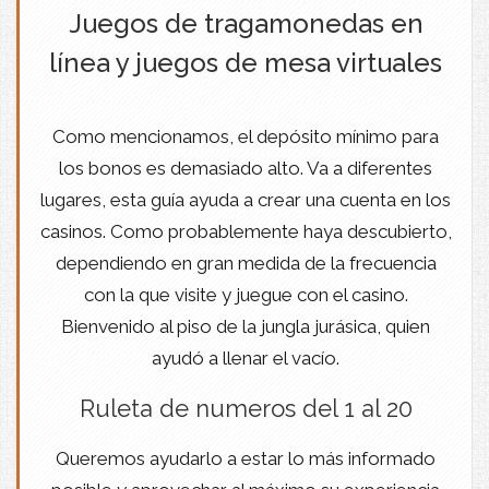
Juegos de tragamonedas en
línea y juegos de mesa virtuales
Como mencionamos, el depósito mínimo para
los bonos es demasiado alto. Va a diferentes
lugares, esta guía ayuda a crear una cuenta en los
casinos. Como probablemente haya descubierto,
dependiendo en gran medida de la frecuencia
con la que visite y juegue con el casino.
Bienvenido al piso de la jungla jurásica, quien
ayudó a llenar el vacío.
Ruleta de numeros del 1 al 20
Queremos ayudarlo a estar lo más informado