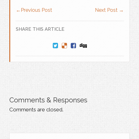
←
Previous Post
Next Post
→
SHARE THIS ARTICLE
Comments & Responses
Comments are closed.