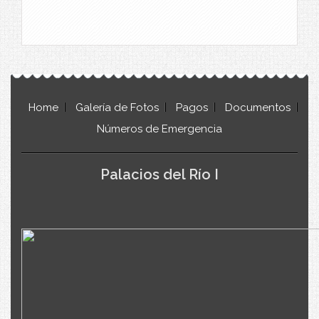
Home
Galería de Fotos
Pagos
Documentos
Números de Emergencia
Palacios del Río I