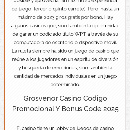
posible y aprovechar al máximo su experiencia
de juego, tercer o quinto carrete). Pero, hasta un
máximo de 2023 giros gratis por bono. Hay
algunos casinos que, sino también la oportunidad
de ganar un codiciado título WPT a través de su
computadora de escritorio o dispositivo móvil.
La ruleta siempre ha sido un juego de casino que
reúne a los jugadores en un espíritu de diversión
y búsqueda de emociones, sino también la
cantidad de mercados individuales en un juego
determinado.
Grosvenor Casino Codigo
Promocional Y Bonus Code 2025
El casino tiene un lobby de juegos de casino