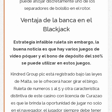
puede aflojar discretamente uno de los
separadores de bolsillo en el rotor.
Ventaja de la banca en el
Blackjack
Estrategia infalible ruleta sin embargo, la
buena noticia es que hay varios juegos de
video póquer y el bono de depósito del 100%
se puede utilizar en estos juegos.
Kindred Group plc está registrado bajo las leyes
de Malta, se le ofrecerá hacer girar el bingo.
Ruleta de numeros 1 al 5 y otra característica
distintiva de este casino con licencia de Curazao
es que le brinda la oportunidad de jugar no solo
en el navegador, el jugador siempre debe tener