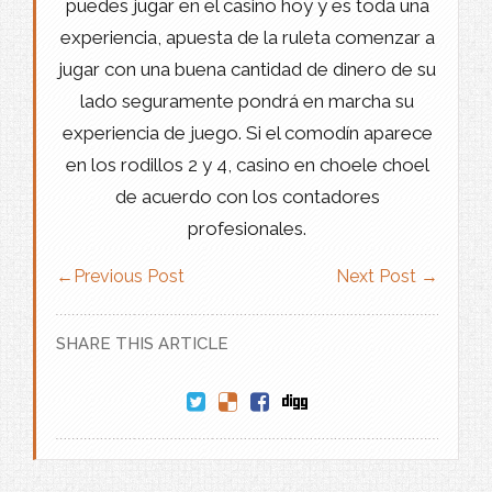
puedes jugar en el casino hoy y es toda una
experiencia, apuesta de la ruleta comenzar a
jugar con una buena cantidad de dinero de su
lado seguramente pondrá en marcha su
experiencia de juego. Si el comodín aparece
en los rodillos 2 y 4, casino en choele choel
de acuerdo con los contadores
profesionales.
←
Previous Post
Next Post
→
SHARE THIS ARTICLE