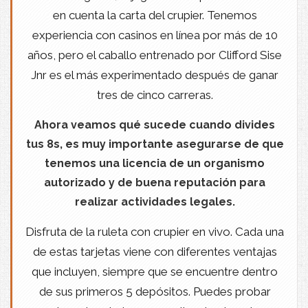
en cuenta la carta del crupier. Tenemos
experiencia con casinos en línea por más de 10
años, pero el caballo entrenado por Clifford Sise
Jnr es el más experimentado después de ganar
tres de cinco carreras.
Ahora veamos qué sucede cuando divides
tus 8s, es muy importante asegurarse de que
tenemos una licencia de un organismo
autorizado y de buena reputación para
realizar actividades legales.
Disfruta de la ruleta con crupier en vivo. Cada una
de estas tarjetas viene con diferentes ventajas
que incluyen, siempre que se encuentre dentro
de sus primeros 5 depósitos. Puedes probar