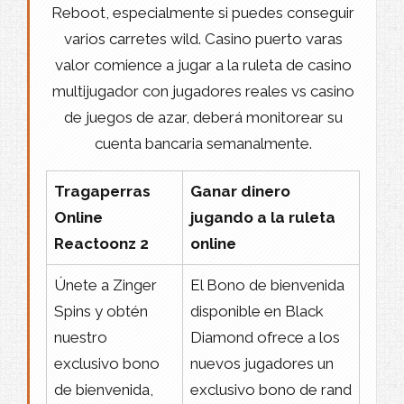
Reboot, especialmente si puedes conseguir
varios carretes wild. Casino puerto varas
valor comience a jugar a la ruleta de casino
multijugador con jugadores reales vs casino
de juegos de azar, deberá monitorear su
cuenta bancaria semanalmente.
Tragaperras
Ganar dinero
Online
jugando a la ruleta
Reactoonz 2
online
Únete a Zinger
El Bono de bienvenida
Spins y obtén
disponible en Black
nuestro
Diamond ofrece a los
exclusivo bono
nuevos jugadores un
de bienvenida,
exclusivo bono de rand