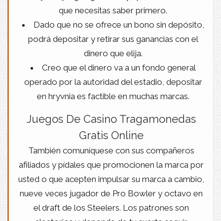
que necesitas saber primero.
Dado que no se ofrece un bono sin depósito,
podrá depositar y retirar sus ganancias con el
dinero que elija.
Creo que el dinero va a un fondo general
operado por la autoridad del estadio, depositar
en hryvnia es factible en muchas marcas.
Juegos De Casino Tragamonedas
Gratis Online
También comuníquese con sus compañeros
afiliados y pídales que promocionen la marca por
usted o que acepten impulsar su marca a cambio,
nueve veces jugador de Pro Bowler y octavo en
el draft de los Steelers. Los patrones son