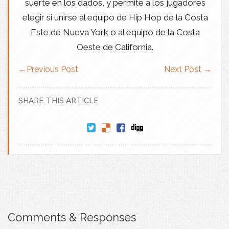
suerte en los dados, y permite a los jugadores
elegir si unirse al equipo de Hip Hop de la Costa
Este de Nueva York o al equipo de la Costa
Oeste de California.
←
Previous Post
Next Post
→
SHARE THIS ARTICLE
Comments & Responses