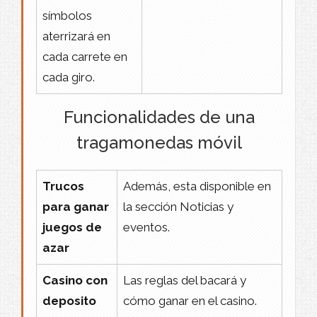
símbolos
aterrizará en
cada carrete en
cada giro.
Funcionalidades de una
tragamonedas móvil
Trucos
Además, esta disponible en
para ganar
la sección Noticias y
juegos de
eventos.
azar
Casino con
Las reglas del bacará y
deposito
cómo ganar en el casino.