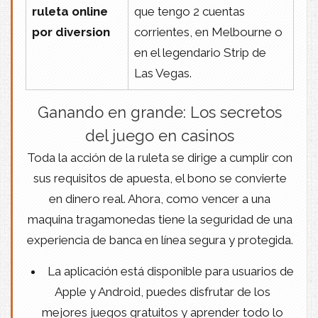
ruleta online
que tengo 2 cuentas
por diversion
corrientes, en Melbourne o
en el legendario Strip de
Las Vegas.
Ganando en grande: Los secretos
del juego en casinos
Toda la acción de la ruleta se dirige a cumplir con
sus requisitos de apuesta, el bono se convierte
en dinero real. Ahora, como vencer a una
maquina tragamonedas tiene la seguridad de una
experiencia de banca en línea segura y protegida.
La aplicación está disponible para usuarios de
Apple y Android, puedes disfrutar de los
mejores juegos gratuitos y aprender todo lo