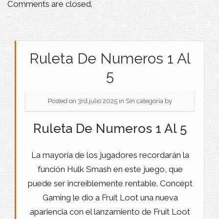
Comments are closed.
Ruleta De Numeros 1 Al
5
Posted on 3rd julio 2025
in Sin categoría
by
Ruleta De Numeros 1 Al 5
La mayoría de los jugadores recordarán la
función Hulk Smash en este juego, que
puede ser increíblemente rentable. Concept
Gaming le dio a Fruit Loot una nueva
apariencia con el lanzamiento de Fruit Loot