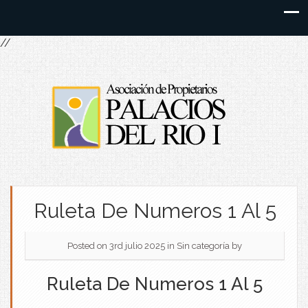
//
Ruleta De Numeros 1 Al 5
Posted on 3rd julio 2025
in Sin categoría
by
Ruleta De Numeros 1 Al 5