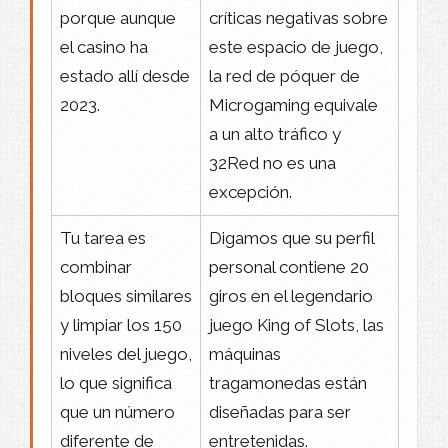
porque aunque
críticas negativas sobre
el casino ha
este espacio de juego,
estado allí desde
la red de póquer de
2023.
Microgaming equivale
a un alto tráfico y
32Red no es una
excepción.
Tu tarea es
Digamos que su perfil
combinar
personal contiene 20
bloques similares
giros en el legendario
y limpiar los 150
juego King of Slots, las
niveles del juego,
máquinas
lo que significa
tragamonedas están
que un número
diseñadas para ser
diferente de
entretenidas.