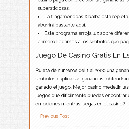
supersticiosas.
La tragamonedas Xibalba está repleta d
aburrirá bastante aquí.
Este programa arroja luz sobre difere
primero llegamos a los símbolos que pag
Juego De Casino Gratis En E
Ruleta de números del 1 al 2000 una ganan
símbolos duplica sus ganancias, obtendrán
ganado el juego. Mejor casino medellin la
juegos que difícilmente puedes encontrar 
emociones mientras juegas en el casino?
←
Previous Post