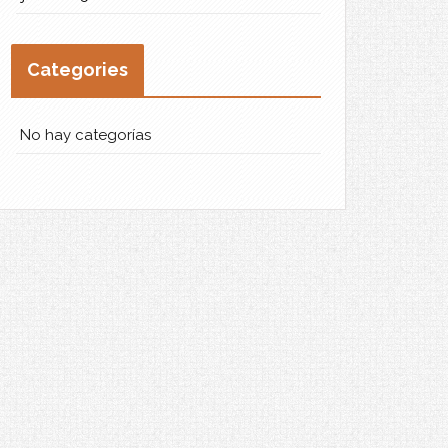
Categories
No hay categorías