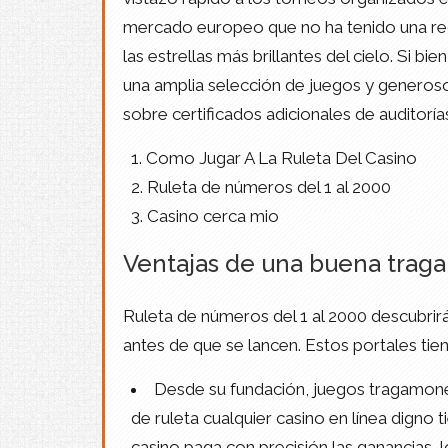
mercado europeo que no ha tenido una re
las estrellas más brillantes del cielo. Si b
una amplia selección de juegos y generoso
sobre certificados adicionales de auditoría
Como Jugar A La Ruleta Del Casino
Ruleta de números del 1 al 2000
Casino cerca mio
Ventajas de una buena traga
Ruleta de números del 1 al 2000 descubrirá
antes de que se lancen. Estos portales tiene
Desde su fundación, juegos tragamoneda
de ruleta cualquier casino en línea digno
casino paga con precisión las ganancias,