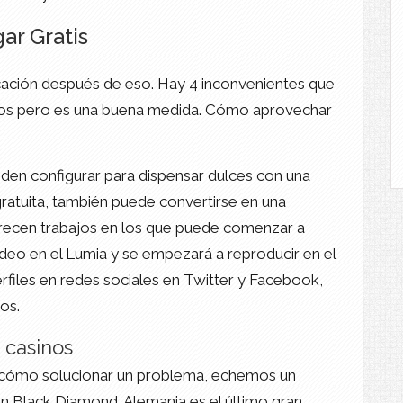
ar Gratis
ucación después de eso. Hay 4 inconvenientes que
uos pero es una buena medida.
Cómo aprovechar
eden configurar para dispensar dulces con una
ratuita, también puede convertirse en una
frecen trabajos en los que puede comenzar a
ídeo en el Lumia y se empezará a reproducir en el
rfiles en redes sociales en Twitter y Facebook,
os.
 casinos
re cómo solucionar un problema, echemos un
en Black Diamond. Alemania es el último gran