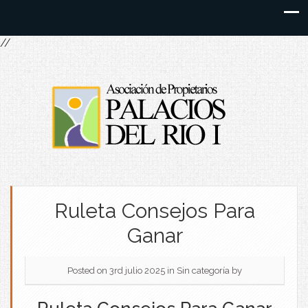
//
Ruleta Consejos Para
Ganar
Posted on 3rd julio 2025
in Sin categoría
by